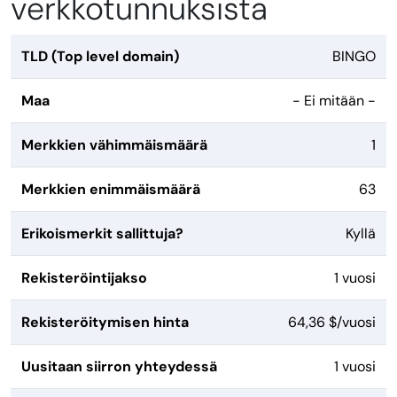
verkkotunnuksista
TLD (Top level domain)
BINGO
Maa
- Ei mitään -
Merkkien vähimmäismäärä
1
Merkkien enimmäismäärä
63
Erikoismerkit sallittuja?
Kyllä
Rekisteröintijakso
1 vuosi
Rekisteröitymisen hinta
64,36 $/vuosi
Uusitaan siirron yhteydessä
1 vuosi