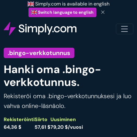
Simply.com is available in english
Switch language to english
.bingo-verkkotunnus
Hanki oma .bingo-
verkkotunnus.
Rekisteröi oma .bingo-verkkotunnuksesi ja luo
vahva online-läsnäolo.
Rekisteröinti
Siirto
Uusiminen
64,36 $
57,61 $
79,20 $/vuosi