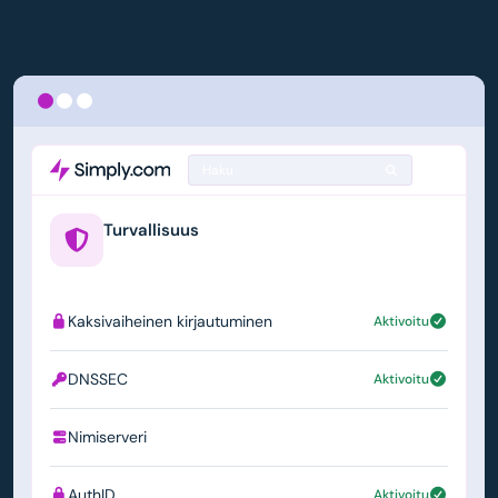
Haku
Turvallisuus
example.us
Kaksivaiheinen kirjautuminen
Aktivoitu
DNSSEC
Aktivoitu
Nimiserveri
ns1.simply.com
AuthID
Aktivoitu