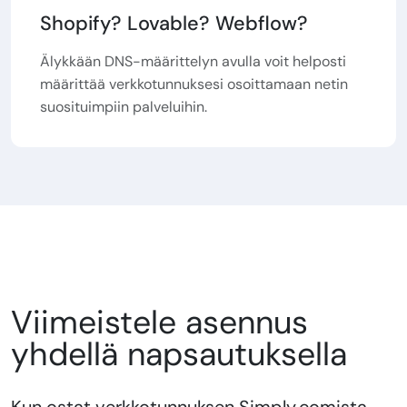
Shopify? Lovable? Webflow?
Älykkään DNS-määrittelyn avulla voit helposti
määrittää verkkotunnuksesi osoittamaan netin
suosituimpiin palveluihin.
Viimeistele asennus
yhdellä napsautuksella
Kun ostat verkkotunnuksen Simply.comista,