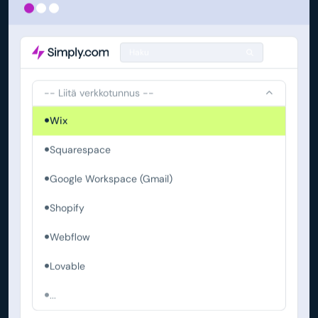
Haku
-- Liitä verkkotunnus --
Wix
Squarespace
Google Workspace (Gmail)
Shopify
Webflow
Lovable
...