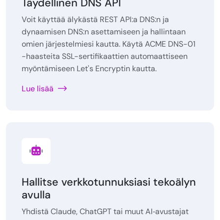
Täydellinen DNS API
Voit käyttää älykästä REST API:a DNS:n ja
dynaamisen DNS:n asettamiseen ja hallintaan
omien järjestelmiesi kautta. Käytä ACME DNS-01
-haasteita SSL-sertifikaattien automaattiseen
myöntämiseen Let's Encryptin kautta.
Lue lisää
Hallitse verkkotunnuksiasi tekoälyn
avulla
Yhdistä Claude, ChatGPT tai muut AI‑avustajat