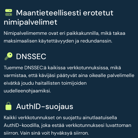
Maantieteellisesti erotetut
nimipalvelimet
Nimipalvelimemme ovat eri paikkakunnilla, mikä takaa
maksimaalisen käytettävyyden ja redundanssin.
DNSSEC
Tuemme DNSSEC:ä kaikissa verkkotunnuksissa, mikä
varmistaa, että kävijäsi päätyvät aina oikealle palvelimelle
eivätkä joudu haitallisten toimijoiden
uudelleenohjaamiksi.
AuthID-suojaus
Kaikki verkkotunnukset on suojattu ainutlaatuisella
AuthID-koodilla, joka estää verkkotunnuksesi luvattoman
siirron. Vain sinä voit hyväksyä siirron.