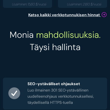
Uusiminen: 15,60 $/vuosi
Uusiminen: 21,60 $/vuosi
Katso kaikki verkkotunnukisen hinnat
Monia
mahdollisuuksia.
Täysi hallinta
SEO-ystävälliset ohjaukset
Luo ilmainen 301 SEO‑ystävällinen
uudelleenohjaus verkkotunnuksellesi,
täydellisellä HTTPS‑tuella