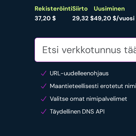
Rekisteröinti
Siirto
Uusiminen
37,20 $
29,32 $
49,20 $/vuosi
URL-uudelleenohjaus
Maantieteellisesti erotetut nim
Valitse omat nimipalvelimet
Täydellinen DNS API