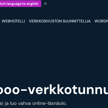
tch language to english
WEBHOTELLI
VERKKOSIVUSTON SUUNNITTELIJA
WORDP
ooo-verkkotunnu
 ja luo vahva online-läsnäolo.