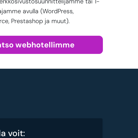
erkkosivustosuunnittelijamme tai 1-
ajamme avulla (WordPress,
, Prestashop ja muut).
atso webhotellimme
a voit: