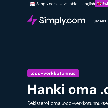
Simply.com is available in english
Swi
DOMAIN
.ooo-verkkotunnus
Hanki oma .
Rekisteröi oma .ooo-verkkotunnuksesi