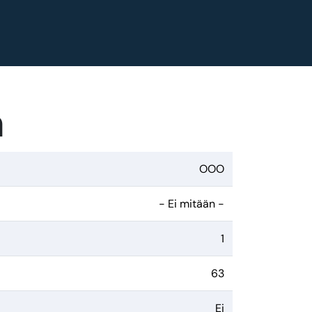
a
OOO
- Ei mitään -
1
63
Ei