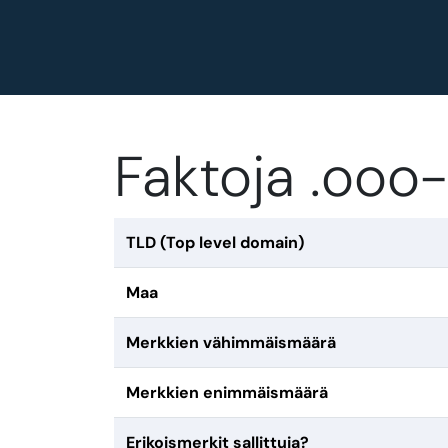
Faktoja .ooo
TLD (Top level domain)
Maa
Merkkien vähimmäismäärä
Merkkien enimmäismäärä
Erikoismerkit sallittuja?