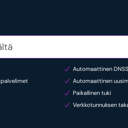
Automaattinen DNSSE
ipalvelimet
Automaattinen uusim
Paikallinen tuki
Verkkotunnuksen taka