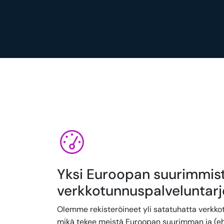
Yksi Euroopan suurimmis
verkkotunnuspalveluntarj
Olemme rekisteröineet yli satatuhatta verkko
mikä tekee meistä Euroopan suurimman ja (e