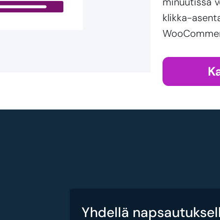
minuutissa v
klikka-asent
WooCommerce
K
Yhdellä napsautuksell