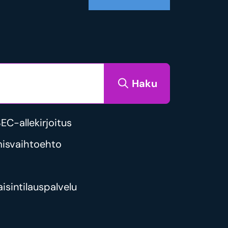
Haku
C-allekirjoitus
isvaihtoehto
isintilauspalvelu