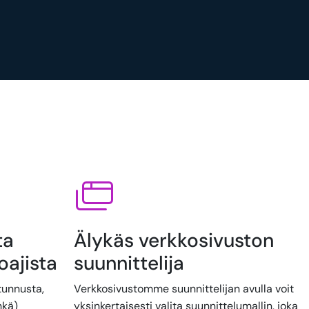
ta
Älykäs verkkosivuston
oajista
suunnittelija
tunnusta,
Verkkosivustomme suunnittelijan avulla voit
hkä)
yksinkertaisesti valita suunnittelumallin, joka