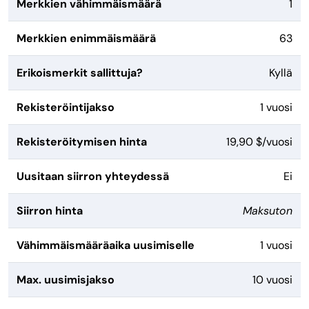
Merkkien vähimmäismäärä
1
Merkkien enimmäismäärä
63
Erikoismerkit sallittuja?
Kyllä
Rekisteröintijakso
1 vuosi
Rekisteröitymisen hinta
19,90 $/vuosi
Uusitaan siirron yhteydessä
Ei
Siirron hinta
Maksuton
Vähimmäismääräaika uusimiselle
1 vuosi
Max. uusimisjakso
10 vuosi