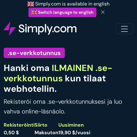
Simply.com is available in english
Switch language to english
.se-verkkotunnus
Hanki oma
ILMAINEN .se-
verkkotunnus
kun tilaat
webhotellin.
Rekisteröi oma .se-verkkotunnuksesi ja luo
vahva online-läsnäolo.
Rekisteröinti
Siirto
Uusiminen
0,50 $
Maksuton
19,90 $/vuosi