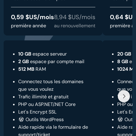
0,59 $US/mois
8,94 $US/mois
0,64 $U
première année
au renouvellement
première a
10 GB
espace serveur
20 GB
e
2 GB
espace par compte mail
8 GB
esp
512 MB
RAM
1024 M
Connectez tous les domaines
Connect
que vous voulez
que vous
Trafic illimité et gratuit
Trafic il
PHP ou ASP.NET/.NET Core
PHP ou 
Let's Encrypt SSL
Let's En
Outils WordPress
Outil
Aide rapide via le formulaire de
Aide rap
support/ticket
support/