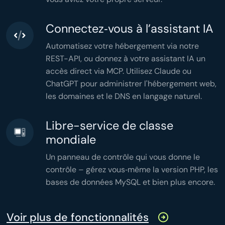
header
(
'Content-Type: application/json'
header
(
'Cache-Control: no-store'
echo
json_encode
(
$stats
,

Connectez‑vous à l’assistant IA
JSON_PRETTY_PRINT
);
Automatisez votre hébergement via notre
REST-API, ou donnez à votre assistant IA un
accès direct via MCP. Utilisez Claude ou
ChatGPT pour administrer l'hébergement web,
les domaines et le DNS en langage naturel.
Libre-service de classe
mondiale
Un panneau de contrôle qui vous donne le
contrôle – gérez vous‑même la version PHP, les
bases de données MySQL et bien plus encore.
Voir plus de fonctionnalités