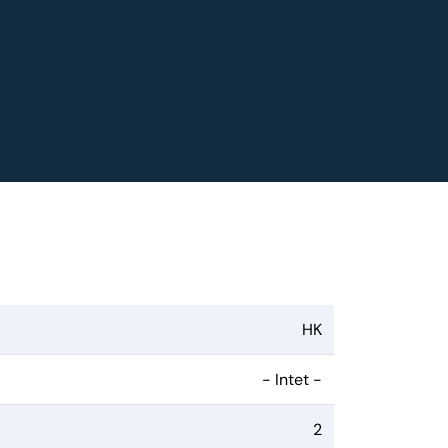
HK
- Intet -
2