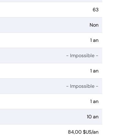
63
Non
1 an
- Impossible -
1 an
- Impossible -
1 an
10 an
84,00 $US/an