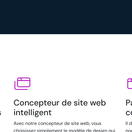
Concepteur de site web
P
s
intelligent
c
Avec notre concepteur de site web, vous
Il 
choisissez simplement le modèle de design qui
no