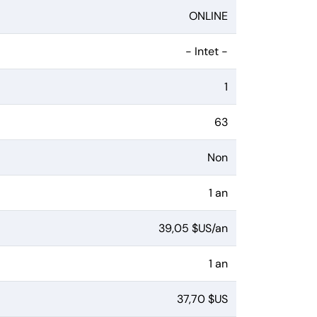
ONLINE
- Intet -
1
63
Non
1 an
39,05 $US/an
1 an
37,70 $US