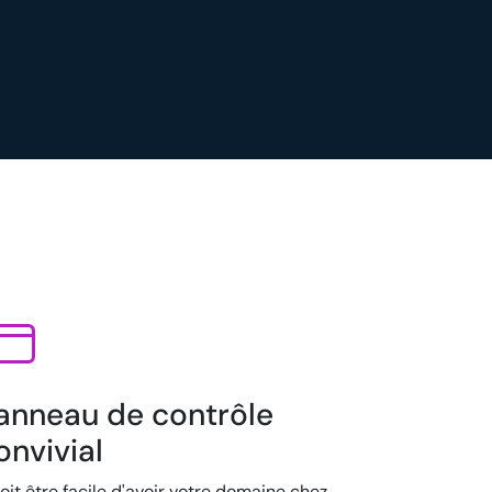
anneau de contrôle
onvivial
doit être facile d'avoir votre domaine chez