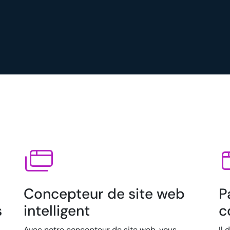
Concepteur de site web
P
s
intelligent
c
Avec notre concepteur de site web, vous
Il 