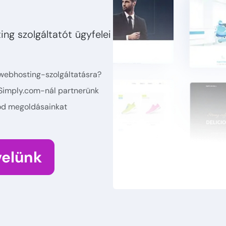
ng szolgáltatót ügyfelei
 webhosting-szolgáltatásra?
 Simply.com-nál partnerünk
nlod megoldásainkat
velünk