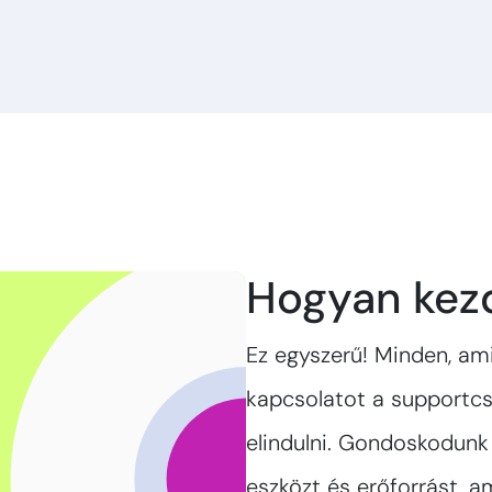
Hogyan kez
Ez egyszerű! Minden, ami
kapcsolatot a supportcs
elindulni. Gondoskodunk
eszközt és erőforrást, 