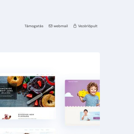
Támogatás
webmail
Vezérlőpult