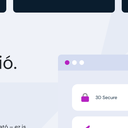
ó.
tó – ez is