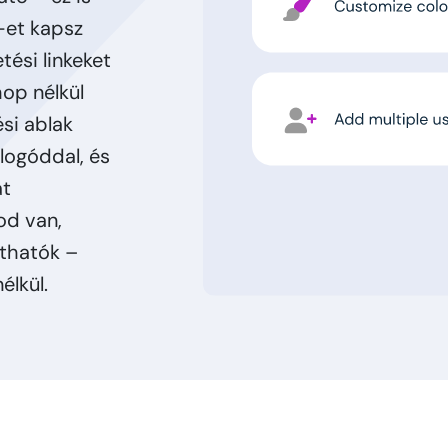
-et kapsz
tési linkeket
hop nélkül
ési ablak
 logóddal, és
át
od van,
íthatók –
élkül.