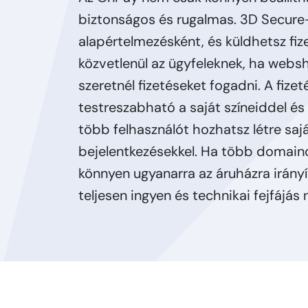
biztonságos és rugalmas. 3D Secure
alapértelmezésként, és küldhetsz fize
közvetlenül az ügyfeleknek, ha webs
szeretnél fizetéseket fogadni. A fizet
testreszabható a saját színeiddel és
több felhasználót hozhatsz létre saj
bejelentkezésekkel. Ha több domain
könnyen ugyanarra az áruházra irány
teljesen ingyen és technikai fejfájás n