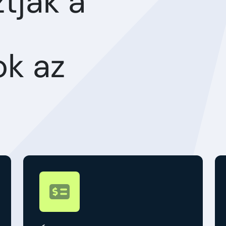
ztják a
ok az