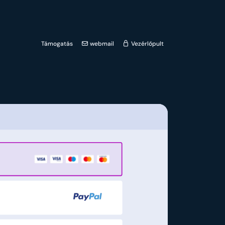
Támogatás
webmail
Vezérlőpult