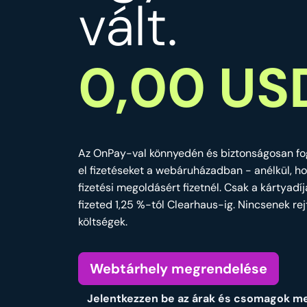
vált.
0,00 US
Az OnPay-val könnyedén és biztonságosan f
el fizetéseket a webáruházadban - anélkül, h
fizetési megoldásért fizetnél. Csak a kártyadí
fizeted 1,25 %-tól Clearhaus-ig. Nincsenek rej
költségek.
Webtárhely megrendelése
Jelentkezzen be az árak és csomagok m