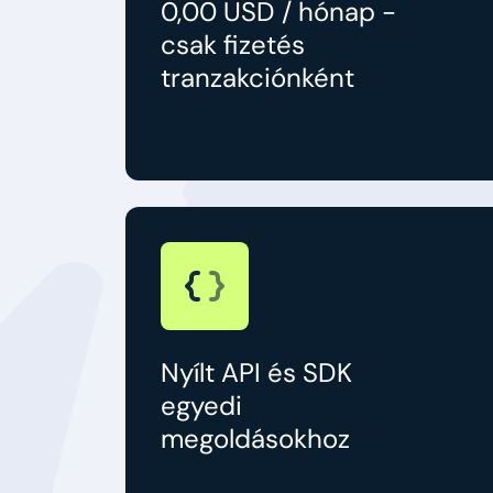
0,00 USD / hónap -
csak fizetés
tranzakciónként
Nyílt API és SDK
egyedi
megoldásokhoz