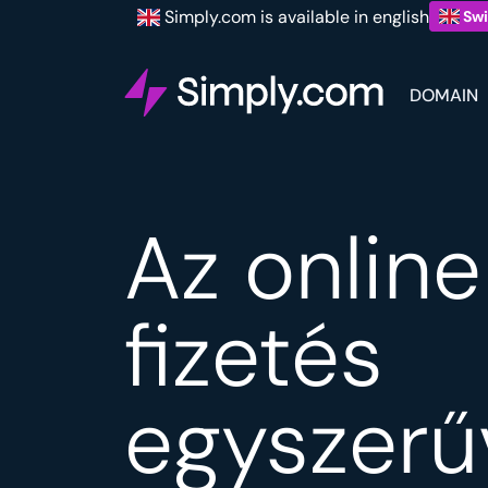
Simply.com is available in english
Swi
DOMAIN
Az online
fizetés
egyszerű