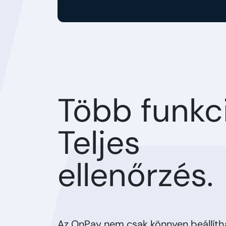
Több funkci
Teljes
ellenőrzés.
Az OnPay nem csak könnyen beállítha