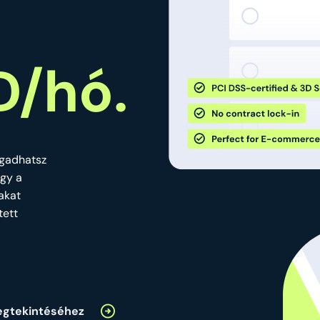
D/hó.
ogadhatsz
ogy a
jakat
tett
egtekintéséhez