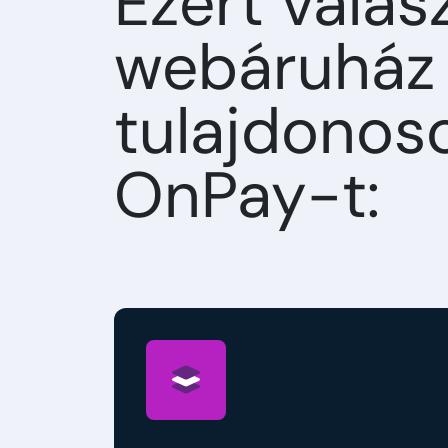
Ezért válas
webáruház
tulajdonos
OnPay-t: