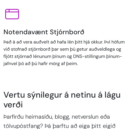
Notendavænt Stjórnborð
Það á að vera auðvelt að hafa lén þitt hjá okkur. Því höfum
við stofnað stjórnborð þar sem þú getur auðveldlega og
fljótt stjórnað lénunum þínum og DNS-stillingum þínum-
jafnvel þó að þú hafir mörg af þeim.
Vertu sýnilegur á netinu á lágu
verði
Þarfirðu heimasíðu, blogg, netverslun eða
tölvupóstfang? Þá þarftu að eiga þitt eigið