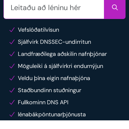
Vefslóðatilvísun
Sjálfvirk DNSSEC-undirritun
Landfræðilega aðskilin nafnþjónar
Möguleiki á sjálfvirkri endurnýjun
Veldu þína eigin nafnaþjóna
Staðbundinn stuðningur
Fullkominn DNS API
lénabákpöntunarþjónusta