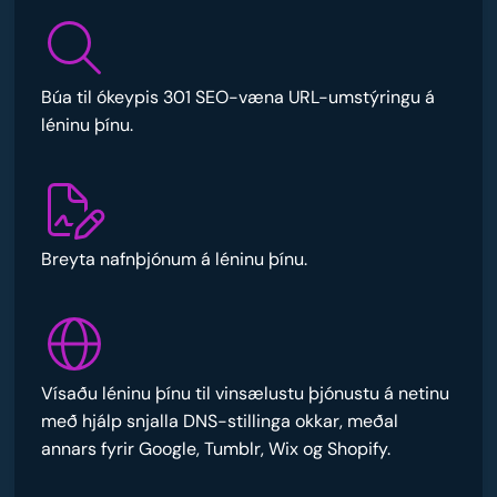
Búa til ókeypis 301 SEO-væna URL-umstýringu á
léninu þínu.
Breyta nafnþjónum á léninu þínu.
Vísaðu léninu þínu til vinsælustu þjónustu á netinu
með hjálp snjalla DNS-stillinga okkar, meðal
annars fyrir Google, Tumblr, Wix og Shopify.