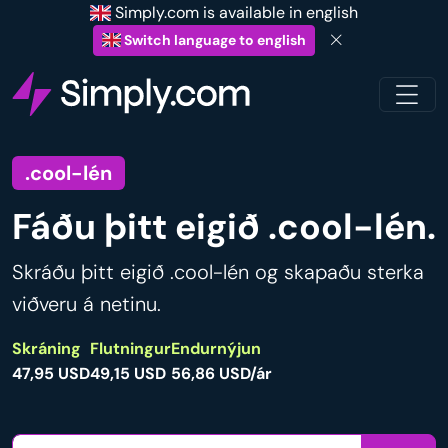
Simply.com is available in english
Switch language to english
.cool-lén
Fáðu þitt eigið .cool-lén.
Skráðu þitt eigið .cool-lén og skapaðu sterka
viðveru á netinu.
Skráning
Flutningur
Endurnýjun
47,95 USD
49,15 USD
56,86 USD/ár