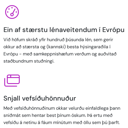
Ein af stærstu lénaveitendum í Evrópu
Við höfum skráð yfir hundruð þúsunda lén, sem gerir
okkur að stærsta og (kannski) besta hýsingaraðila í
Evrópu - með samkeppnishæfum verðum og auðvitað
staðbundnum stuðningi.
Snjall vefsíðuhönnuður
Með vefsíðuhönnuðinum okkar velurðu einfaldlega þann
sniðmát sem hentar best þínum óskum. Þá ertu með
vefsíðu á netinu á fáum mínútum með öllu sem þú þarft.