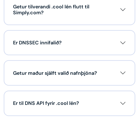
Getur tilverandi .cool lén flutt til
Simply.com?
Er DNSSEC innifalið?
Getur maður sjálft valið nafnþjóna?
Er til DNS API fyrir .cool lén?