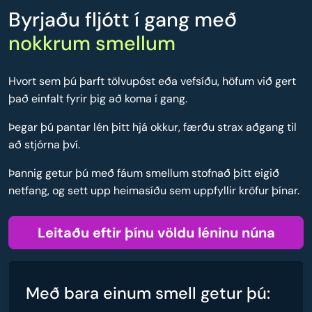
Byrjaðu fljótt í gang með
nokkrum smellum
Hvort sem þú þarft tölvupóst eða vefsíðu, höfum við gert
það einfalt fyrir þig að koma í gang.
Þegar þú pantar lén þitt hjá okkur, færðu strax aðgang til
að stjórna því.
Þannig getur þú með fáum smellum stofnað þitt eigið
netfang, og sett upp heimasíðu sem uppfyllir kröfur þínar.
Leitaðu eftir þínu völdu léninu núna
Með bara einum smell getur þú: