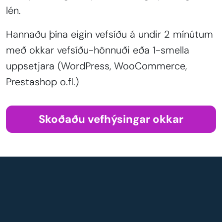
lén.
Hannaðu þína eigin vefsíðu á undir 2 mínútum
með okkar vefsíðu-hönnuði eða 1-smella
uppsetjara (WordPress, WooCommerce,
Prestashop o.fl.)
Skoðaðu vefhýsingar okkar