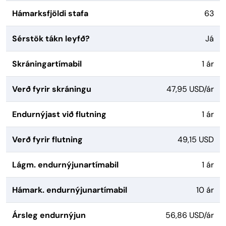
Hámarksfjöldi stafa
63
Sérstök tákn leyfð?
Já
Skráningartímabil
1 ár
Verð fyrir skráningu
47,95 USD/ár
Endurnýjast við flutning
1 ár
Verð fyrir flutning
49,15 USD
Lágm. endurnýjunartímabil
1 ár
Hámark. endurnýjunartímabil
10 ár
Ársleg endurnýjun
56,86 USD/ár