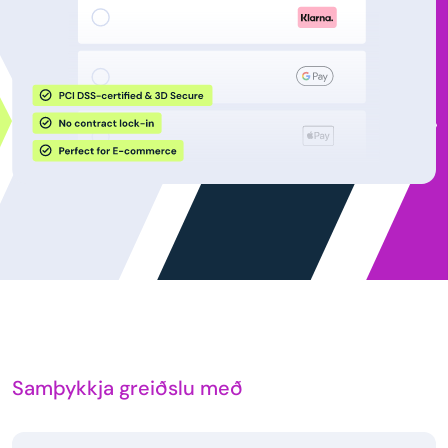
Samþykkja greiðslu með