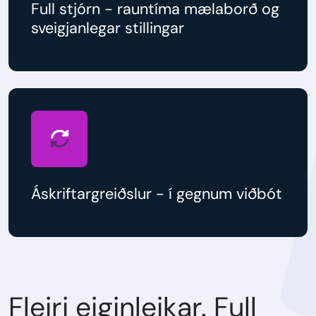
Full stjórn - rauntíma mælaborð og
sveigjanlegar stillingar
Áskriftargreiðslur - í gegnum viðbót
Fleiri eiginleikar. Full