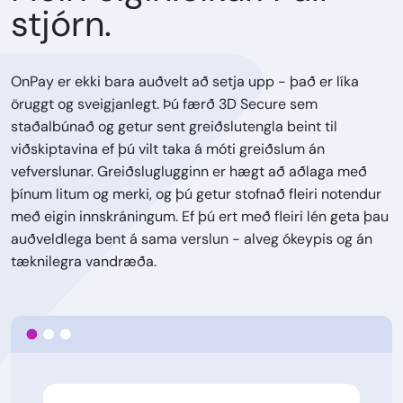
stjórn.
OnPay er ekki bara auðvelt að setja upp - það er líka
öruggt og sveigjanlegt. Þú færð 3D Secure sem
staðalbúnað og getur sent greiðslutengla beint til
viðskiptavina ef þú vilt taka á móti greiðslum án
vefverslunar. Greiðsluglugginn er hægt að aðlaga með
þínum litum og merki, og þú getur stofnað fleiri notendur
með eigin innskráningum. Ef þú ert með fleiri lén geta þau
auðveldlega bent á sama verslun - alveg ókeypis og án
tæknilegra vandræða.