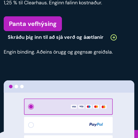
1,25 % til Clearhaus. Enginn falinn kostnaður.
Panta vefhýsing
Skráðu þig inn til að sjá verð og áætlanir
Engin binding. Aðeins örugg og gegnsæ greiðsla.