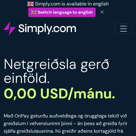
Simply.com is available in english
Switch language to english
Netgreiðsla gerð
einföld.
0,00 USD/mánu.
Með OnPay geturðu auðveldlega og örugglega tekið við
greiðslum í vefversluninni þinni - án þess að greiða fyrir
sjálfa greiðslulausnina. Þú greiðir aðeins kortagjöld frá