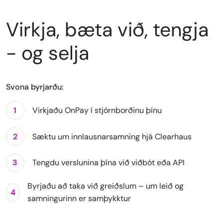
Virkja, bæta við, tengja
- og selja
Svona byrjarðu:
1
Virkjaðu OnPay í stjórnborðinu þínu
2
Sæktu um innlausnarsamning hjá Clearhaus
3
Tengdu verslunina þína við viðbót eða API
Byrjaðu að taka við greiðslum – um leið og
4
samningurinn er samþykktur