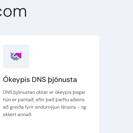
.com
Ókeypis DNS þjónusta
DNS þjónustan okkar er ókeypis þegar
hún er pantað, eftir það þarftu aðeins
að greiða fyrir endurnýjun lénsins - og
ekkert annað.