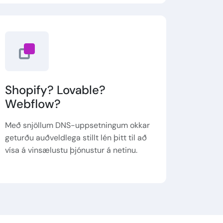
Shopify? Lovable?
Webflow?
Með snjöllum DNS-uppsetningum okkar
geturðu auðveldlega stillt lén þitt til að
vísa á vinsælustu þjónustur á netinu.