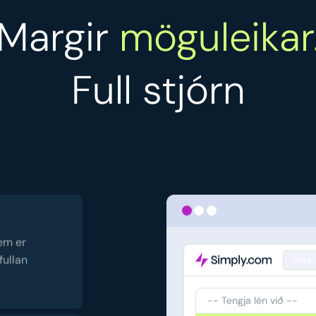
Margir
möguleikar
Full stjórn
sem er
fullan
Leita
-- Tengja lén við --