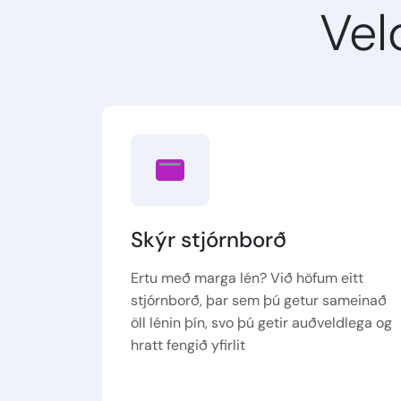
Vel
Skýr stjórnborð
Ertu með marga lén? Við höfum eitt
stjórnborð, þar sem þú getur sameinað
öll lénin þín, svo þú getir auðveldlega og
hratt fengið yfirlit