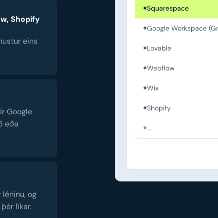
Squarespace
ow, Shopify
Google Workspace (Gm
nustur eins
Lovable
Webflow
Wix
Shopify
rir Google
5 eða
...
r léninu, og
þér líkar.