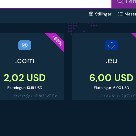
Lei
Stillingar
Massa
-85%
.com
.eu
2,02 USD
6,00 USD
Flutningur: 13,19 USD
Flutningur: 6,00 USD
Endurnýjun: 19,80 USD/ár
Endurnýjun: 15,60 U