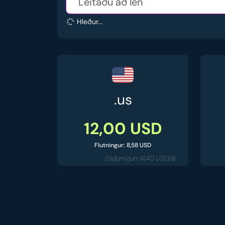
Hleður...
.us
12,00 USD
Flutningur: 8,58 USD
Endurnýjun: 14,40 USD/ár