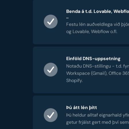
Benda á t.d. Lovable, Webfl
..
Festu lén auðveldlega við þjó
og Lovable, Webflow o.fl.
Einföld DNS-uppsetning
Notaðu DNS-stillingu - t.d. fy
Workspace (Gmail), Office 36
Shopify.
Þú átt lén þitt
Þú heldur alltaf eignarhald yfi
getur frjálst gert með því sem 