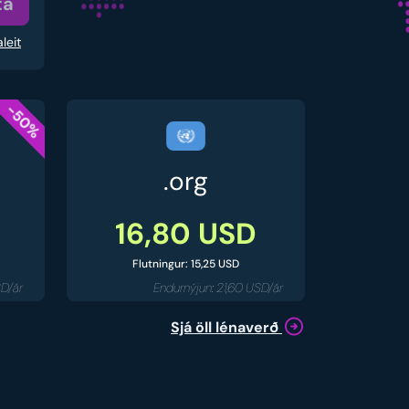
ta
leit
-50%
.org
16,80 USD
Flutningur: 15,25 USD
SD/ár
Endurnýjun: 21,60 USD/ár
Sjá öll lénaverð