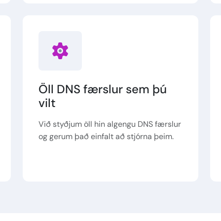
Öll DNS færslur sem þú
vilt
Við styðjum öll hin algengu DNS færslur
og gerum það einfalt að stjórna þeim.