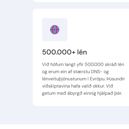
500.000+ lén
Við höfum langt yfir 500.000 skráð lén
og erum ein af stærstu DNS- og
lénveituþjónustunum í Evrópu. Þúsundir
viðskiptavina hafa valið okkur. Við
getum með ábyrgð einnig hjálpað þér.