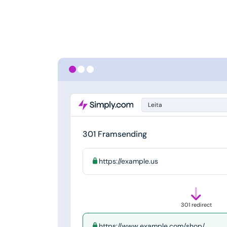
Leita
301 Framsending
https://example.us
301 redirect
https://www.example.com/shop/