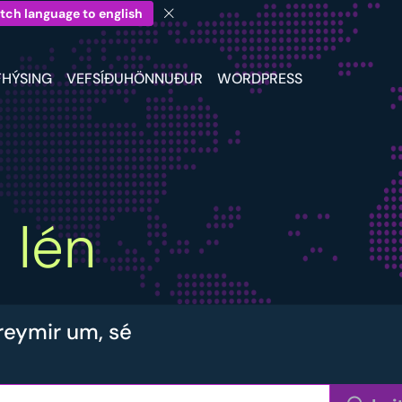
tch language to english
FHÝSING
VEFSÍÐUHÖNNUÐUR
WORDPRESS
a
lén
reymir um, sé