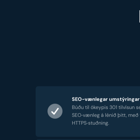
SEO-vænlegar umstýringar
Búðu til ókeypis 301 tilvísun 
SEO‑vænleg á lénið þitt, með 
HTTPS‑stuðning.