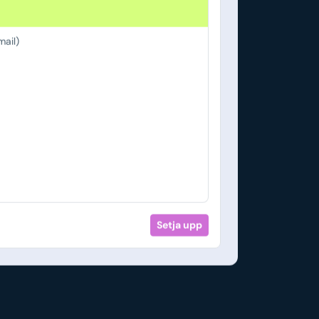
ail)
Setja upp