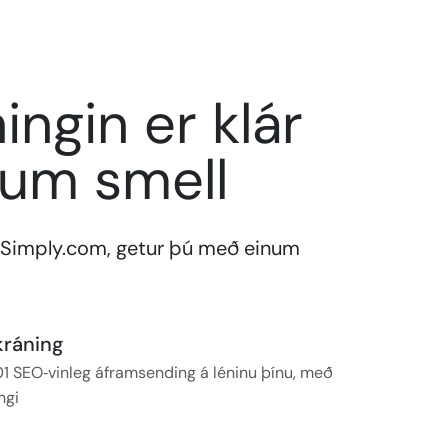
ngin er klár
um smell
á Simply.com, getur þú með einum
ráning
01 SEO‑vinleg áframsending á léninu þínu, með
ngi