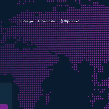
Stuðningur
Vefpóstur
Stjórnborð