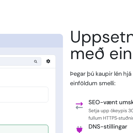
Uppsetni
með ein
Þegar þú kaupir lén hj
einföldum smelli:
SEO-vænt umsk
Setja upp ókeypis 3
fullum HTTPS‑stuðni
DNS-stillingar