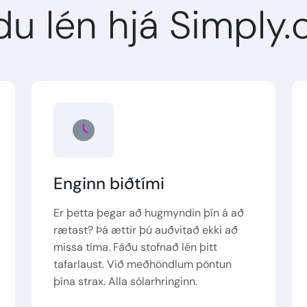
du lén hjá Simply
Enginn biðtími
Er þetta þegar að hugmyndin þín á að
rætast? Þá ættir þú auðvitað ekki að
missa tíma. Fáðu stofnað lén þitt
tafarlaust. Við meðhöndlum pöntun
þína strax. Alla sólarhringinn.