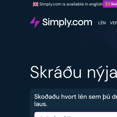
Simply.com is available in english
Swi
LÉN
VE
Skráðu nýj
Skoðaðu hvort lén sem þú d
laus.