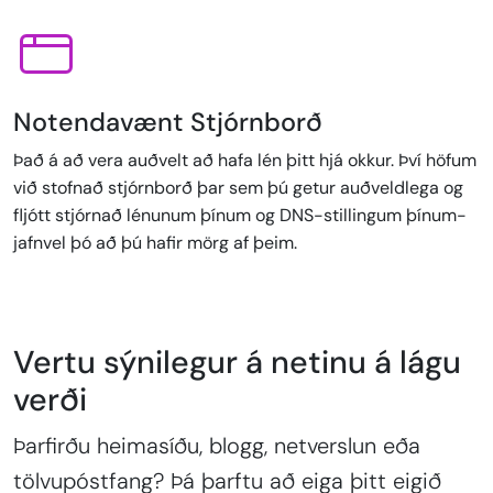
Notendavænt Stjórnborð
Það á að vera auðvelt að hafa lén þitt hjá okkur. Því höfum
við stofnað stjórnborð þar sem þú getur auðveldlega og
fljótt stjórnað lénunum þínum og DNS-stillingum þínum-
jafnvel þó að þú hafir mörg af þeim.
Vertu sýnilegur á netinu á lágu
verði
Þarfirðu heimasíðu, blogg, netverslun eða
tölvupóstfang? Þá þarftu að eiga þitt eigið