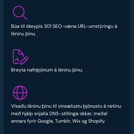
Búa til ókeypis 301 SEO-væna URL-umstýringu á
léninu þínu.
Breyta nafnþjónum á léninu þínu.
Vísaðu léninu þínu til vinsælustu þjónustu á netinu
með hjálp snjalla DNS-stillinga okkar, meðal
annars fyrir Google, Tumblr, Wix og Shopify.