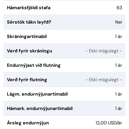
Hámarksfjöldi stafa
63
Sérstök tákn leyfð?
Nei
Skráningartímabil
1 ár
Verð fyrir skráningu
- Ekki mögulegt -
Endurnýjast við flutning
1 ár
Verð fyrir flutning
- Ekki mögulegt -
Lágm. endurnýjunartímabil
1 ár
Hámark. endurnýjunartímabil
1 ár
Ársleg endurnýjun
12,00 USD/ár