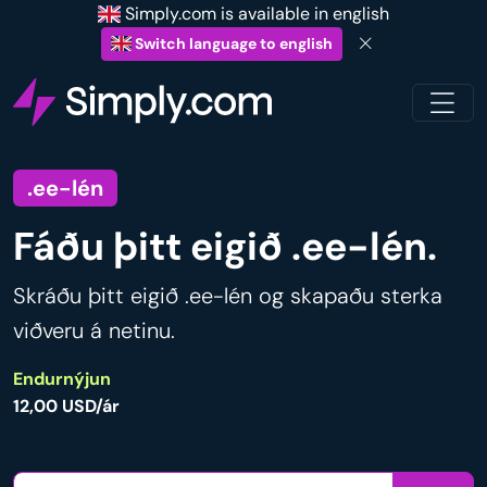
Simply.com is available in english
Switch language to english
.ee-lén
Fáðu þitt eigið .ee-lén.
Skráðu þitt eigið .ee-lén og skapaðu sterka
viðveru á netinu.
Endurnýjun
12,00 USD/ár