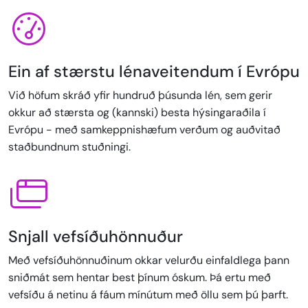
Ein af stærstu lénaveitendum í Evrópu
Við höfum skráð yfir hundruð þúsunda lén, sem gerir
okkur að stærsta og (kannski) besta hýsingaraðila í
Evrópu - með samkeppnishæfum verðum og auðvitað
staðbundnum stuðningi.
Snjall vefsíðuhönnuður
Með vefsíðuhönnuðinum okkar velurðu einfaldlega þann
sniðmát sem hentar best þínum óskum. Þá ertu með
vefsíðu á netinu á fáum mínútum með öllu sem þú þarft.