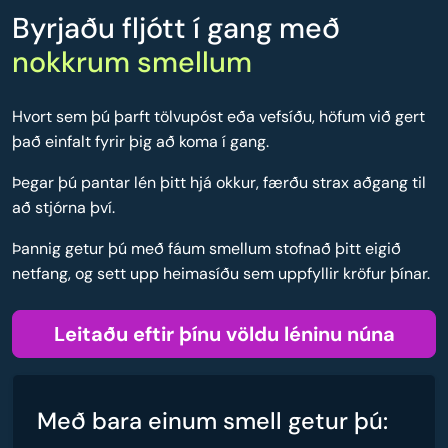
Byrjaðu fljótt í gang með
nokkrum smellum
Hvort sem þú þarft tölvupóst eða vefsíðu, höfum við gert
það einfalt fyrir þig að koma í gang.
Þegar þú pantar lén þitt hjá okkur, færðu strax aðgang til
að stjórna því.
Þannig getur þú með fáum smellum stofnað þitt eigið
netfang, og sett upp heimasíðu sem uppfyllir kröfur þínar.
Leitaðu eftir þínu völdu léninu núna
Með bara einum smell getur þú: