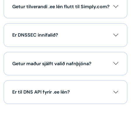
Getur tilverandi .ee lén flutt til Simply.com?
Er DNSSEC innifalið?
Getur maður sjálft valið nafnþjóna?
Er til DNS API fyrir .ee lén?