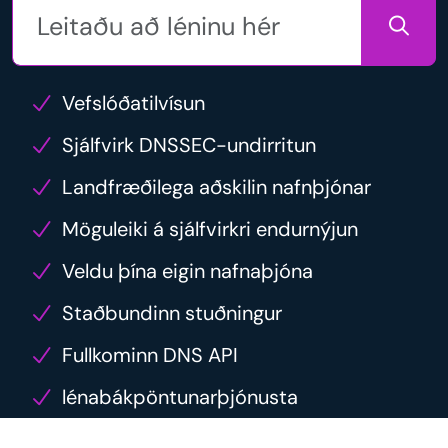
Vefslóðatilvísun
Sjálfvirk DNSSEC-undirritun
Landfræðilega aðskilin nafnþjónar
Möguleiki á sjálfvirkri endurnýjun
Veldu þína eigin nafnaþjóna
Staðbundinn stuðningur
Fullkominn DNS API
lénabákpöntunarþjónusta