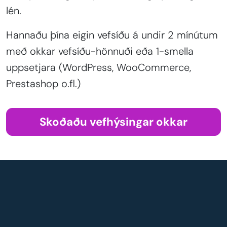
lén.
Hannaðu þína eigin vefsíðu á undir 2 mínútum
með okkar vefsíðu-hönnuði eða 1-smella
uppsetjara (WordPress, WooCommerce,
Prestashop o.fl.)
Skoðaðu vefhýsingar okkar