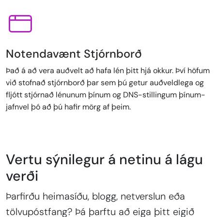
Notendavænt Stjórnborð
Það á að vera auðvelt að hafa lén þitt hjá okkur. Því höfum
við stofnað stjórnborð þar sem þú getur auðveldlega og
fljótt stjórnað lénunum þínum og DNS-stillingum þínum-
jafnvel þó að þú hafir mörg af þeim.
Vertu sýnilegur á netinu á lágu
verði
Þarfirðu heimasíðu, blogg, netverslun eða
tölvupóstfang? Þá þarftu að eiga þitt eigið