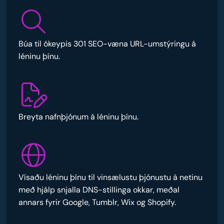
Búa til ókeypis 301 SEO-væna URL-umstýringu á
léninu þínu.
Breyta nafnþjónum á léninu þínu.
Vísaðu léninu þínu til vinsælustu þjónustu á netinu
með hjálp snjalla DNS-stillinga okkar, meðal
annars fyrir Google, Tumblr, Wix og Shopify.