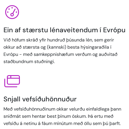
Ein af stærstu lénaveitendum í Evrópu
Við höfum skráð yfir hundruð þúsunda lén, sem gerir
okkur að stærsta og (kannski) besta hýsingaraðila í
Evrópu - með samkeppnishæfum verðum og auðvitað
staðbundnum stuðningi.
Snjall vefsíðuhönnuður
Með vefsíðuhönnuðinum okkar velurðu einfaldlega þann
sniðmát sem hentar best þínum óskum. Þá ertu með
vefsíðu á netinu á fáum mínútum með öllu sem þú þarft.