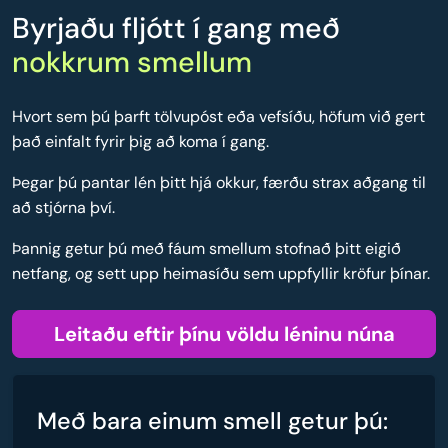
Byrjaðu fljótt í gang með
nokkrum smellum
Hvort sem þú þarft tölvupóst eða vefsíðu, höfum við gert
það einfalt fyrir þig að koma í gang.
Þegar þú pantar lén þitt hjá okkur, færðu strax aðgang til
að stjórna því.
Þannig getur þú með fáum smellum stofnað þitt eigið
netfang, og sett upp heimasíðu sem uppfyllir kröfur þínar.
Leitaðu eftir þínu völdu léninu núna
Með bara einum smell getur þú: