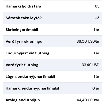
Hámarksfjöldi stafa
63
Sérstök tákn leyfð?
Já
Skráningartímabil
1 ár
Verð fyrir skráningu
36,00 USD/ár
Endurnýjast við flutning
1 ár
Verð fyrir flutning
33,49 USD
Lágm. endurnýjunartímabil
1 ár
Hámark. endurnýjunartímabil
10 ár
Ársleg endurnýjun
44,40 USD/ár