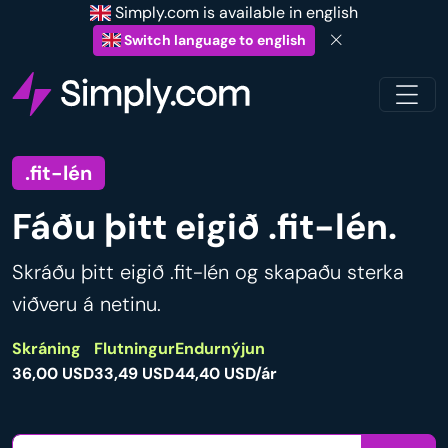
Simply.com is available in english
Switch language to english
.fit-lén
Fáðu þitt eigið .fit-lén.
Skráðu þitt eigið .fit-lén og skapaðu sterka
viðveru á netinu.
Skráning
Flutningur
Endurnýjun
36,00 USD
33,49 USD
44,40 USD/ár