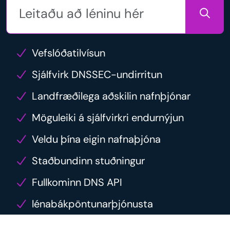
Vefslóðatilvísun
Sjálfvirk DNSSEC-undirritun
Landfræðilega aðskilin nafnþjónar
Möguleiki á sjálfvirkri endurnýjun
Veldu þína eigin nafnaþjóna
Staðbundinn stuðningur
Fullkominn DNS API
lénabákpöntunarþjónusta