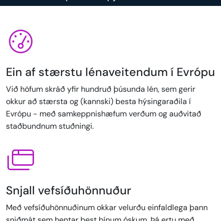
Ein af stærstu lénaveitendum í Evrópu
Við höfum skráð yfir hundruð þúsunda lén, sem gerir
okkur að stærsta og (kannski) besta hýsingaraðila í
Evrópu - með samkeppnishæfum verðum og auðvitað
staðbundnum stuðningi.
Snjall vefsíðuhönnuður
Með vefsíðuhönnuðinum okkar velurðu einfaldlega þann
sniðmát sem hentar best þínum óskum. Þá ertu með