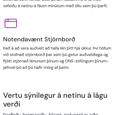
vefsíðu á netinu á fáum mínútum með öllu sem þú þarft.
Notendavænt Stjórnborð
Það á að vera auðvelt að hafa lén þitt hjá okkur. Því höfum
við stofnað stjórnborð þar sem þú getur auðveldlega og
fljótt stjórnað lénunum þínum og DNS-stillingum þínum-
jafnvel þó að þú hafir mörg af þeim.
Vertu sýnilegur á netinu á lágu
verði
Þarfirðu heimasíðu, blogg, netverslun eða