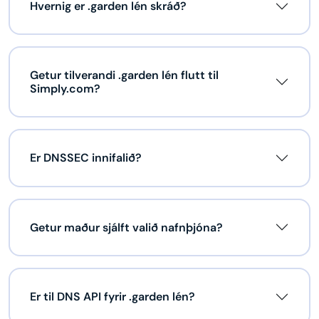
Hvernig er .garden lén skráð?
Getur tilverandi .garden lén flutt til
Simply.com?
Er DNSSEC innifalið?
Getur maður sjálft valið nafnþjóna?
Er til DNS API fyrir .garden lén?