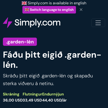
Simply.com is available in english
Switch language to english
.garden-lén
Fáðu þitt eigið .garden-
lén.
Skráðu þitt eigið .garden-lén og skapaðu
sterka viðveru á netinu.
Skráning
Flutningur
Endurnýjun
36,00 USD
33,49 USD
44,40 USD/ár