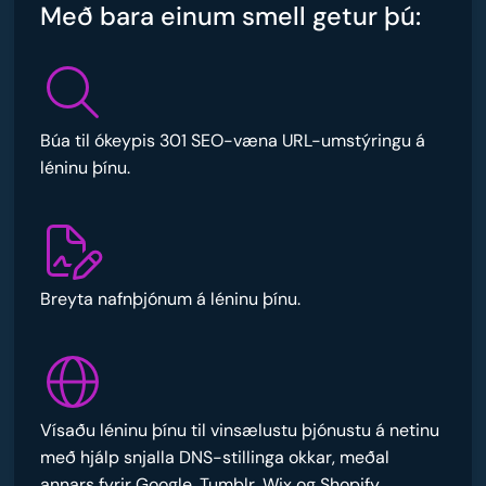
Með bara einum smell getur þú:
Búa til ókeypis 301 SEO-væna URL-umstýringu á
léninu þínu.
Breyta nafnþjónum á léninu þínu.
Vísaðu léninu þínu til vinsælustu þjónustu á netinu
með hjálp snjalla DNS-stillinga okkar, meðal
annars fyrir Google, Tumblr, Wix og Shopify.