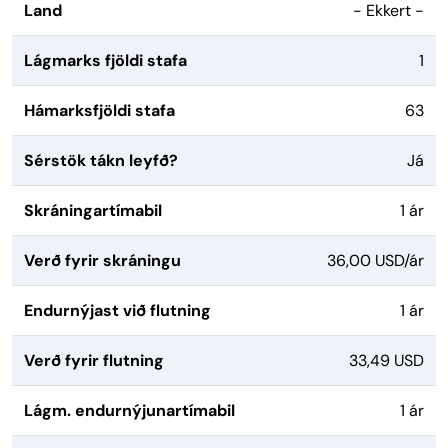
Land
- Ekkert -
Lágmarks fjöldi stafa
1
Hámarksfjöldi stafa
63
Sérstök tákn leyfð?
Já
Skráningartímabil
1 ár
Verð fyrir skráningu
36,00 USD/ár
Endurnýjast við flutning
1 ár
Verð fyrir flutning
33,49 USD
Lágm. endurnýjunartímabil
1 ár