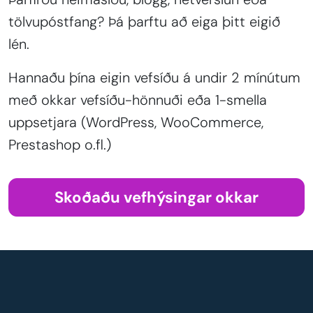
tölvupóstfang? Þá þarftu að eiga þitt eigið
lén.
Hannaðu þína eigin vefsíðu á undir 2 mínútum
með okkar vefsíðu-hönnuði eða 1-smella
uppsetjara (WordPress, WooCommerce,
Prestashop o.fl.)
Skoðaðu vefhýsingar okkar