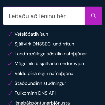
Vefslóðatilvísun
Sjálfvirk DNSSEC-undirritun
Landfræðilega aðskilin nafnþjónar
Möguleiki á sjálfvirkri endurnýjun
Veldu þína eigin nafnaþjóna
Staðbundinn stuðningur
Fullkominn DNS API
lénabákpöntunarþjónusta