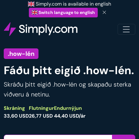
Simply.com is available in english
Switch language to english
.how-lén
Fáðu þitt eigið .how-lén.
Skráðu þitt eigið .how-lén og skapaðu sterka
viðveru á netinu.
Skráning
Flutningur
Endurnýjun
33,60 USD
26,77 USD
44,40 USD/ár