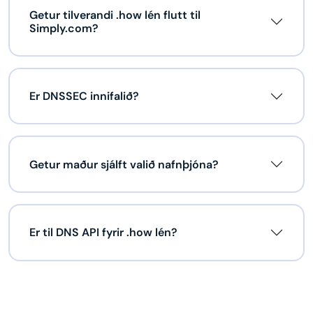
Getur tilverandi .how lén flutt til
Simply.com?
Er DNSSEC innifalið?
Getur maður sjálft valið nafnþjóna?
Er til DNS API fyrir .how lén?