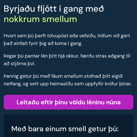
Byrjaðu fljótt í gang með
nokkrum smellum
Hvort sem þú þarft tölvupóst eða vefsíðu, höfum við gert
það einfalt fyrir þig að koma í gang.
Þegar þú pantar lén þitt hjá okkur, færðu strax aðgang til
að stjórna því.
Þannig getur þú með fáum smellum stofnað þitt eigið
netfang, og sett upp heimasíðu sem uppfyllir kröfur þínar.
Leitaðu eftir þínu völdu léninu núna
Með bara einum smell getur þú: