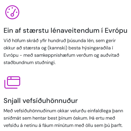
Ein af stærstu lénaveitendum í Evrópu
Við höfum skráð yfir hundruð þúsunda lén, sem gerir
okkur að stærsta og (kannski) besta hýsingaraðila í
Evrópu - með samkeppnishæfum verðum og auðvitað
staðbundnum stuðningi.
Snjall vefsíðuhönnuður
Með vefsíðuhönnuðinum okkar velurðu einfaldlega þann
sniðmát sem hentar best þínum óskum. Þá ertu með
vefsíðu á netinu á fáum mínútum með öllu sem þú þarft.