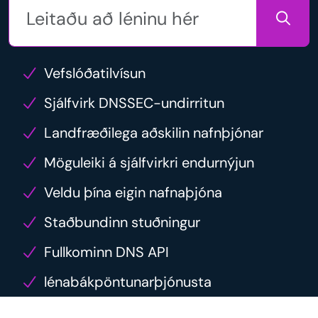
Vefslóðatilvísun
Sjálfvirk DNSSEC-undirritun
Landfræðilega aðskilin nafnþjónar
Möguleiki á sjálfvirkri endurnýjun
Veldu þína eigin nafnaþjóna
Staðbundinn stuðningur
Fullkominn DNS API
lénabákpöntunarþjónusta