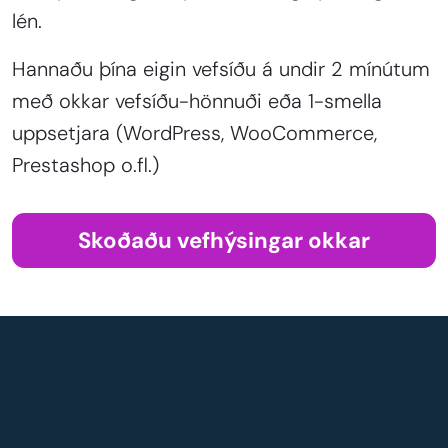
lén.
Hannaðu þína eigin vefsíðu á undir 2 mínútum
með okkar vefsíðu-hönnuði eða 1-smella
uppsetjara (WordPress, WooCommerce,
Prestashop o.fl.)
Skoðaðu vefhýsingar okkar