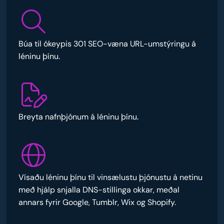
Búa til ókeypis 301 SEO-væna URL-umstýringu á
léninu þínu.
Breyta nafnþjónum á léninu þínu.
Vísaðu léninu þínu til vinsælustu þjónustu á netinu
með hjálp snjalla DNS-stillinga okkar, meðal
annars fyrir Google, Tumblr, Wix og Shopify.