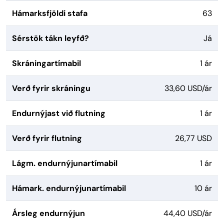
Hámarksfjöldi stafa
63
Sérstök tákn leyfð?
Já
Skráningartímabil
1 ár
Verð fyrir skráningu
33,60 USD/ár
Endurnýjast við flutning
1 ár
Verð fyrir flutning
26,77 USD
Lágm. endurnýjunartímabil
1 ár
Hámark. endurnýjunartímabil
10 ár
Ársleg endurnýjun
44,40 USD/ár