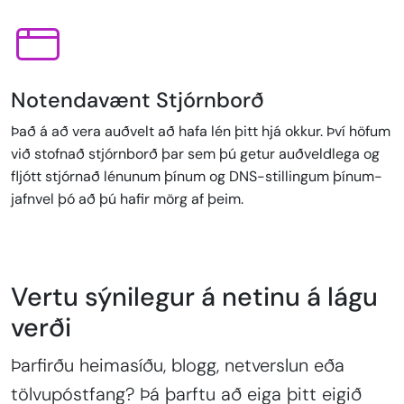
Notendavænt Stjórnborð
Það á að vera auðvelt að hafa lén þitt hjá okkur. Því höfum
við stofnað stjórnborð þar sem þú getur auðveldlega og
fljótt stjórnað lénunum þínum og DNS-stillingum þínum-
jafnvel þó að þú hafir mörg af þeim.
Vertu sýnilegur á netinu á lágu
verði
Þarfirðu heimasíðu, blogg, netverslun eða
tölvupóstfang? Þá þarftu að eiga þitt eigið