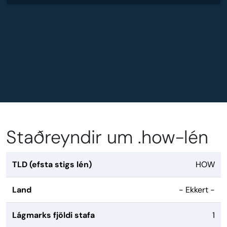
Staðreyndir um .how-lén
TLD (efsta stigs lén)
HOW
Land
- Ekkert -
Lágmarks fjöldi stafa
1