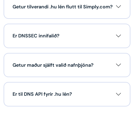
Getur tilverandi .hu lén flutt til Simply.com?
Er DNSSEC innifalið?
Getur maður sjálft valið nafnþjóna?
Er til DNS API fyrir .hu lén?