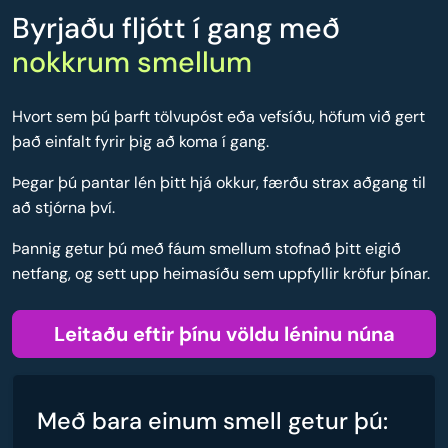
Byrjaðu fljótt í gang með
nokkrum smellum
Hvort sem þú þarft tölvupóst eða vefsíðu, höfum við gert
það einfalt fyrir þig að koma í gang.
Þegar þú pantar lén þitt hjá okkur, færðu strax aðgang til
að stjórna því.
Þannig getur þú með fáum smellum stofnað þitt eigið
netfang, og sett upp heimasíðu sem uppfyllir kröfur þínar.
Leitaðu eftir þínu völdu léninu núna
Með bara einum smell getur þú: