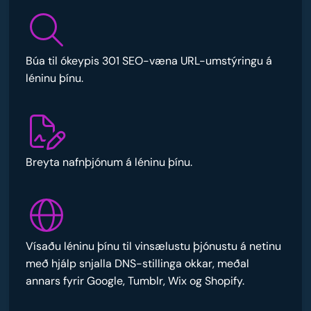
Búa til ókeypis 301 SEO-væna URL-umstýringu á
léninu þínu.
Breyta nafnþjónum á léninu þínu.
Vísaðu léninu þínu til vinsælustu þjónustu á netinu
með hjálp snjalla DNS-stillinga okkar, meðal
annars fyrir Google, Tumblr, Wix og Shopify.