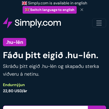
Simply.com is available in english
Switch language to english
.hu-lén
Fáðu þitt eigið .hu-lén.
Skráðu þitt eigið .hu-lén og skapaðu sterka
viðveru á netinu.
Endurnýjun
22,80 USD/ár