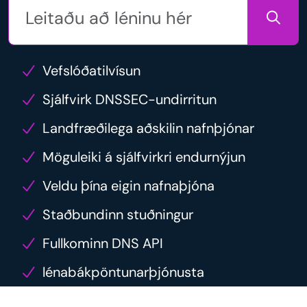
Vefslóðatilvísun
Sjálfvirk DNSSEC-undirritun
Landfræðilega aðskilin nafnþjónar
Möguleiki á sjálfvirkri endurnýjun
Veldu þína eigin nafnaþjóna
Staðbundinn stuðningur
Fullkominn DNS API
lénabákpöntunarþjónusta