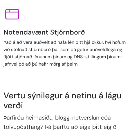
Notendavænt Stjórnborð
Það á að vera auðvelt að hafa lén þitt hjá okkur. Því höfum
við stofnað stjórnborð þar sem þú getur auðveldlega og
fljótt stjórnað lénunum þínum og DNS-stillingum þínum-
jafnvel þó að þú hafir mörg af þeim.
Vertu sýnilegur á netinu á lágu
verði
Þarfirðu heimasíðu, blogg, netverslun eða
tölvupóstfang? Þá þarftu að eiga þitt eigið