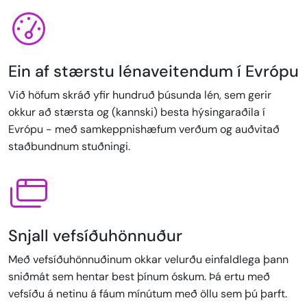
Ein af stærstu lénaveitendum í Evrópu
Við höfum skráð yfir hundruð þúsunda lén, sem gerir
okkur að stærsta og (kannski) besta hýsingaraðila í
Evrópu - með samkeppnishæfum verðum og auðvitað
staðbundnum stuðningi.
Snjall vefsíðuhönnuður
Með vefsíðuhönnuðinum okkar velurðu einfaldlega þann
sniðmát sem hentar best þínum óskum. Þá ertu með
vefsíðu á netinu á fáum mínútum með öllu sem þú þarft.