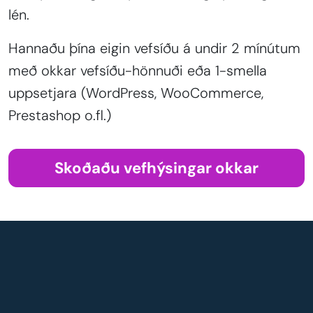
lén.
Hannaðu þína eigin vefsíðu á undir 2 mínútum
með okkar vefsíðu-hönnuði eða 1-smella
uppsetjara (WordPress, WooCommerce,
Prestashop o.fl.)
Skoðaðu vefhýsingar okkar