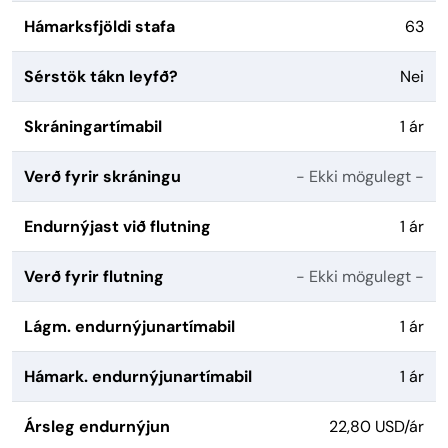
Hámarksfjöldi stafa
63
Sérstök tákn leyfð?
Nei
Skráningartímabil
1 ár
Verð fyrir skráningu
- Ekki mögulegt -
Endurnýjast við flutning
1 ár
Verð fyrir flutning
- Ekki mögulegt -
Lágm. endurnýjunartímabil
1 ár
Hámark. endurnýjunartímabil
1 ár
Ársleg endurnýjun
22,80 USD/ár