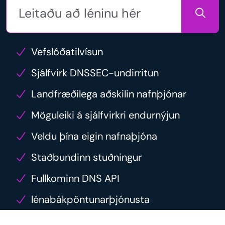
Vefslóðatilvísun
Sjálfvirk DNSSEC-undirritun
Landfræðilega aðskilin nafnþjónar
Möguleiki á sjálfvirkri endurnýjun
Veldu þína eigin nafnaþjóna
Staðbundinn stuðningur
Fullkominn DNS API
lénabákpöntunarþjónusta