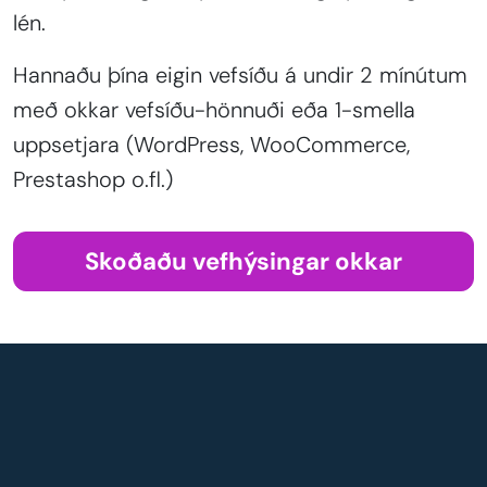
lén.
Hannaðu þína eigin vefsíðu á undir 2 mínútum
með okkar vefsíðu-hönnuði eða 1-smella
uppsetjara (WordPress, WooCommerce,
Prestashop o.fl.)
Skoðaðu vefhýsingar okkar