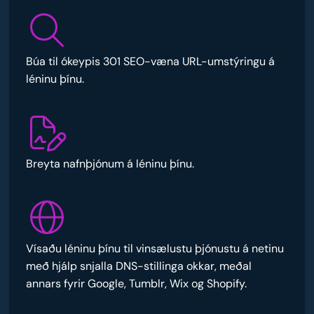
Búa til ókeypis 301 SEO-væna URL-umstýringu á
léninu þínu.
Breyta nafnþjónum á léninu þínu.
Vísaðu léninu þínu til vinsælustu þjónustu á netinu
með hjálp snjalla DNS-stillinga okkar, meðal
annars fyrir Google, Tumblr, Wix og Shopify.