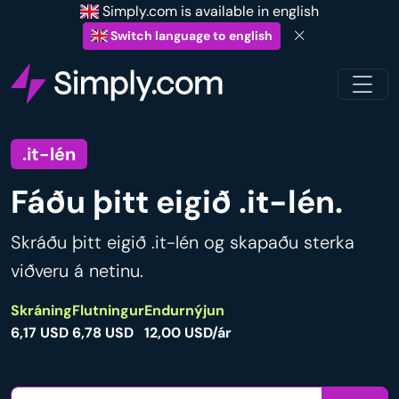
Simply.com is available in english
Switch language to english
.it-lén
Fáðu þitt eigið .it-lén.
Skráðu þitt eigið .it-lén og skapaðu sterka
viðveru á netinu.
Skráning
Flutningur
Endurnýjun
6,17 USD
6,78 USD
12,00 USD/ár