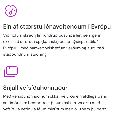
Ein af stærstu lénaveitendum í Evrópu
Við höfum skráð yfir hundruð þúsunda lén, sem gerir
okkur að stærsta og (kannski) besta hýsingaraðila í
Evrópu - með samkeppnishæfum verðum og auðvitað
staðbundnum stuðningi.
Snjall vefsíðuhönnuður
Með vefsíðuhönnuðinum okkar velurðu einfaldlega þann
sniðmát sem hentar best þínum óskum. Þá ertu með
vefsíðu á netinu á fáum mínútum með öllu sem þú þarft.