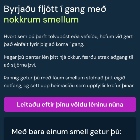
Byrjaðu fljótt í gang með
nokkrum smellum
Hvort sem þú þarft tölvupóst eða vefsíðu, höfum við gert
það einfalt fyrir þig að koma í gang.
Þegar þú pantar lén þitt hjá okkur, færðu strax aðgang til
að stjórna því.
Þannig getur þú með fáum smellum stofnað þitt eigið
netfang, og sett upp heimasíðu sem uppfyllir kröfur þínar.
Leitaðu eftir þínu völdu léninu núna
Með bara einum smell getur þú: