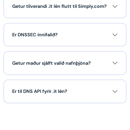
Getur tilverandi .it lén flutt til Simply.com?
Er DNSSEC innifalið?
Getur maður sjálft valið nafnþjóna?
Er til DNS API fyrir .it lén?