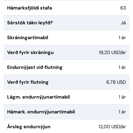
Hámarksfjöldi stafa
63
Sérstök tákn leyfð?
Já
Skráningartímabil
1 ár
Verð fyrir skráningu
19,20 USD/ár
Endurnýjast við flutning
1 ár
Verð fyrir flutning
6,78 USD
Lágm. endurnýjunartímabil
1 ár
Hámark. endurnýjunartímabil
1 ár
Ársleg endurnýjun
12,00 USD/ár