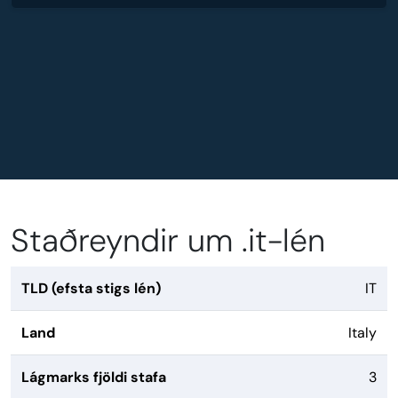
Staðreyndir um .it-lén
TLD (efsta stigs lén)
IT
Land
Italy
Lágmarks fjöldi stafa
3