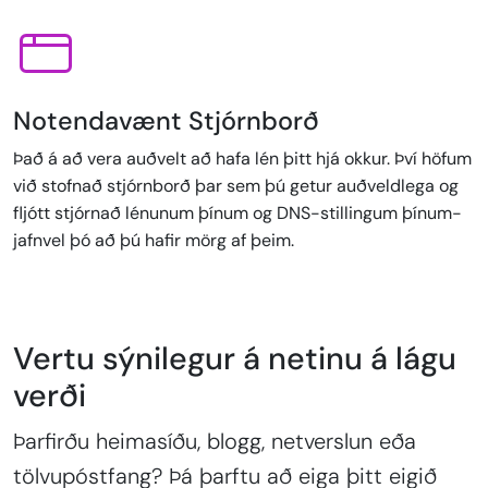
Notendavænt Stjórnborð
Það á að vera auðvelt að hafa lén þitt hjá okkur. Því höfum
við stofnað stjórnborð þar sem þú getur auðveldlega og
fljótt stjórnað lénunum þínum og DNS-stillingum þínum-
jafnvel þó að þú hafir mörg af þeim.
Vertu sýnilegur á netinu á lágu
verði
Þarfirðu heimasíðu, blogg, netverslun eða
tölvupóstfang? Þá þarftu að eiga þitt eigið