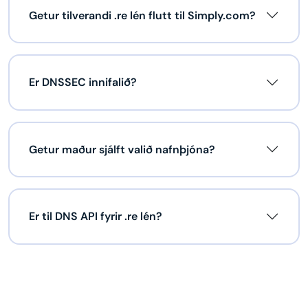
Getur tilverandi .re lén flutt til Simply.com?
Er DNSSEC innifalið?
Getur maður sjálft valið nafnþjóna?
Er til DNS API fyrir .re lén?