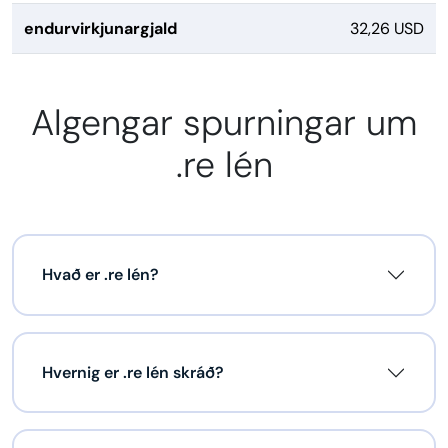
endurvirkjunargjald
32,26 USD
Algengar spurningar um
.re lén
Hvað er .re lén?
Hvernig er .re lén skráð?