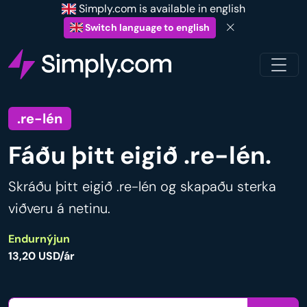
Simply.com is available in english
Switch language to english
.re-lén
Fáðu þitt eigið .re-lén.
Skráðu þitt eigið .re-lén og skapaðu sterka
viðveru á netinu.
Endurnýjun
13,20 USD/ár