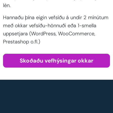
lén.
Hannaðu þína eigin vefsíðu á undir 2 mínútum
með okkar vefsíðu-hönnuði eða 1-smella
uppsetjara (WordPress, WooCommerce,
Prestashop o.fl.)
Skoðaðu vefhýsingar okkar