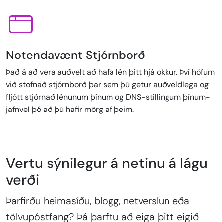
Notendavænt Stjórnborð
Það á að vera auðvelt að hafa lén þitt hjá okkur. Því höfum
við stofnað stjórnborð þar sem þú getur auðveldlega og
fljótt stjórnað lénunum þínum og DNS-stillingum þínum-
jafnvel þó að þú hafir mörg af þeim.
Vertu sýnilegur á netinu á lágu
verði
Þarfirðu heimasíðu, blogg, netverslun eða
tölvupóstfang? Þá þarftu að eiga þitt eigið