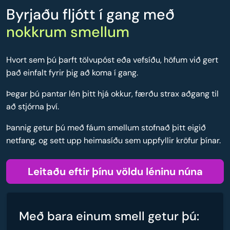
Byrjaðu fljótt í gang með
nokkrum smellum
Hvort sem þú þarft tölvupóst eða vefsíðu, höfum við gert
það einfalt fyrir þig að koma í gang.
Þegar þú pantar lén þitt hjá okkur, færðu strax aðgang til
að stjórna því.
Þannig getur þú með fáum smellum stofnað þitt eigið
netfang, og sett upp heimasíðu sem uppfyllir kröfur þínar.
Leitaðu eftir þínu völdu léninu núna
Með bara einum smell getur þú: