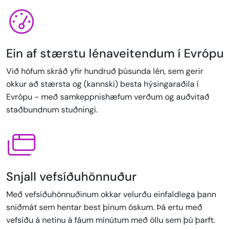
Ein af stærstu lénaveitendum í Evrópu
Við höfum skráð yfir hundruð þúsunda lén, sem gerir
okkur að stærsta og (kannski) besta hýsingaraðila í
Evrópu - með samkeppnishæfum verðum og auðvitað
staðbundnum stuðningi.
Snjall vefsíðuhönnuður
Með vefsíðuhönnuðinum okkar velurðu einfaldlega þann
sniðmát sem hentar best þínum óskum. Þá ertu með
vefsíðu á netinu á fáum mínútum með öllu sem þú þarft.