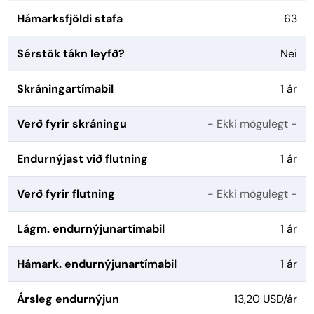
Hámarksfjöldi stafa
63
Sérstök tákn leyfð?
Nei
Skráningartímabil
1 ár
Verð fyrir skráningu
- Ekki mögulegt -
Endurnýjast við flutning
1 ár
Verð fyrir flutning
- Ekki mögulegt -
Lágm. endurnýjunartímabil
1 ár
Hámark. endurnýjunartímabil
1 ár
Ársleg endurnýjun
13,20 USD/ár