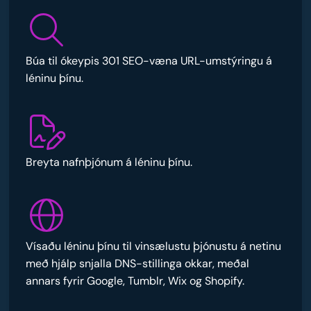
Búa til ókeypis 301 SEO-væna URL-umstýringu á
léninu þínu.
Breyta nafnþjónum á léninu þínu.
Vísaðu léninu þínu til vinsælustu þjónustu á netinu
með hjálp snjalla DNS-stillinga okkar, meðal
annars fyrir Google, Tumblr, Wix og Shopify.