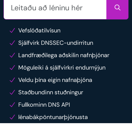
Vefslóðatilvísun
Sjálfvirk DNSSEC-undirritun
Landfræðilega aðskilin nafnþjónar
Möguleiki á sjálfvirkri endurnýjun
Veldu þína eigin nafnaþjóna
Staðbundinn stuðningur
Fullkominn DNS API
lénabákpöntunarþjónusta