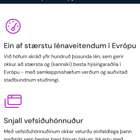
Ein af stærstu lénaveitendum í Evrópu
Við höfum skráð yfir hundruð þúsunda lén, sem gerir
okkur að stærsta og (kannski) besta hýsingaraðila í
Evrópu - með samkeppnishæfum verðum og auðvitað
staðbundnum stuðningi.
Snjall vefsíðuhönnuður
Með vefsíðuhönnuðinum okkar velurðu einfaldlega þann
sniðmát sem hentar best þínum óskum. Þá ertu með