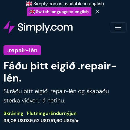
Simply.com is available in english
Switch language to english
.repair-lén
Fáðu þitt eigið .repair-
lén.
Skráðu þitt eigið .repair-lén og skapaðu
sterka viðveru á netinu.
Skráning
Flutningur
Endurnýjun
39,08 USD
39,52 USD
51,60 USD/ár