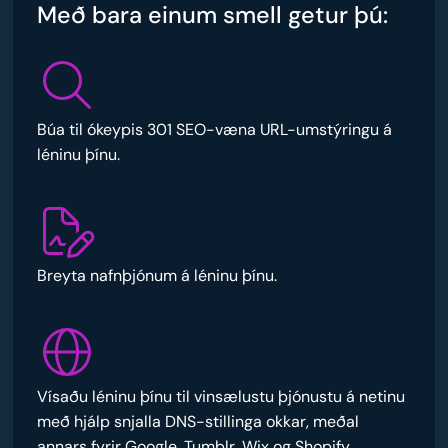
Með bara einum smell getur þú:
Búa til ókeypis 301 SEO-væna URL-umstýringu á
léninu þínu.
Breyta nafnþjónum á léninu þínu.
Vísaðu léninu þínu til vinsælustu þjónustu á netinu
með hjálp snjalla DNS-stillinga okkar, meðal
annars fyrir Google, Tumblr, Wix og Shopify.