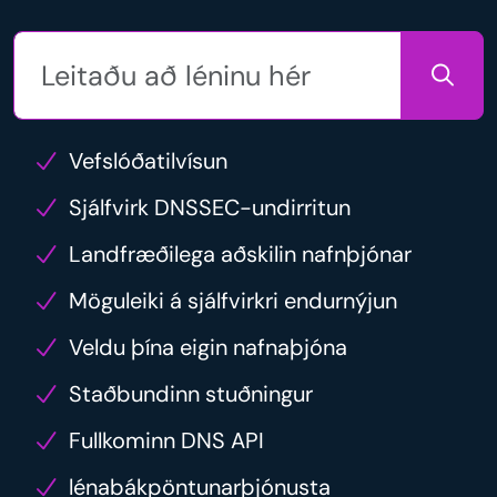
Vefslóðatilvísun
Sjálfvirk DNSSEC-undirritun
Landfræðilega aðskilin nafnþjónar
Möguleiki á sjálfvirkri endurnýjun
Veldu þína eigin nafnaþjóna
Staðbundinn stuðningur
Fullkominn DNS API
lénabákpöntunarþjónusta