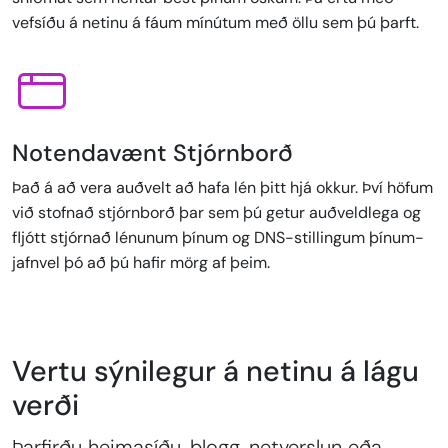
vefsíðu á netinu á fáum mínútum með öllu sem þú þarft.
Notendavænt Stjórnborð
Það á að vera auðvelt að hafa lén þitt hjá okkur. Því höfum
við stofnað stjórnborð þar sem þú getur auðveldlega og
fljótt stjórnað lénunum þínum og DNS-stillingum þínum-
jafnvel þó að þú hafir mörg af þeim.
Vertu sýnilegur á netinu á lágu
verði
Þarfirðu heimasíðu, blogg, netverslun eða