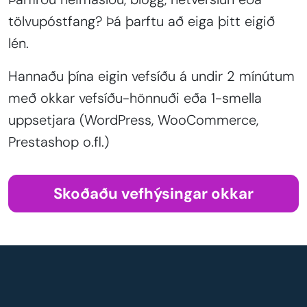
tölvupóstfang? Þá þarftu að eiga þitt eigið
lén.
Hannaðu þína eigin vefsíðu á undir 2 mínútum
með okkar vefsíðu-hönnuði eða 1-smella
uppsetjara (WordPress, WooCommerce,
Prestashop o.fl.)
Skoðaðu vefhýsingar okkar