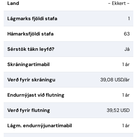
Land
- Ekkert -
Lágmarks fjöldi stafa
1
Hámarksfjöldi stafa
63
Sérstök tákn leyfð?
Já
Skráningartímabil
1 ár
Verð fyrir skráningu
39,08 USD/ár
Endurnýjast við flutning
1 ár
Verð fyrir flutning
39,52 USD
Lágm. endurnýjunartímabil
1 ár