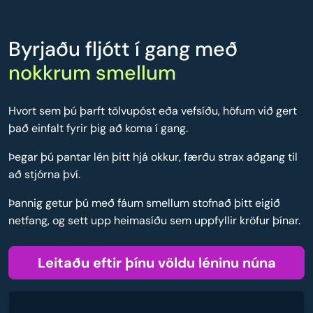
Byrjaðu fljótt í gang með
nokkrum smellum
Hvort sem þú þarft tölvupóst eða vefsíðu, höfum við gert
það einfalt fyrir þig að koma í gang.
Þegar þú pantar lén þitt hjá okkur, færðu strax aðgang til
að stjórna því.
Þannig getur þú með fáum smellum stofnað þitt eigið
netfang, og sett upp heimasíðu sem uppfyllir kröfur þínar.
Leitaðu eftir þínu völdu léninu núna