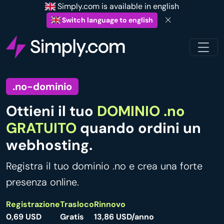
Simply.com is available in english
Switch language to english
.no-dominio
Ottieni il tuo
DOMINIO .no
GRATUITO
quando ordini un
webhosting.
Registra il tuo dominio .no e crea una forte
presenza online.
Registrazione
Trasloco
Rinnovo
0,69 USD
Gratis
13,86 USD/anno