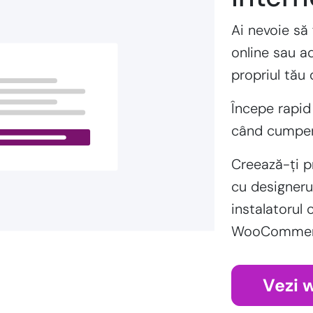
Ai nevoie să 
online sau a
propriul tău
Începe rapid
când cumperi
Creează-ți p
cu designeru
instalatorul 
WooCommerce
Vezi 