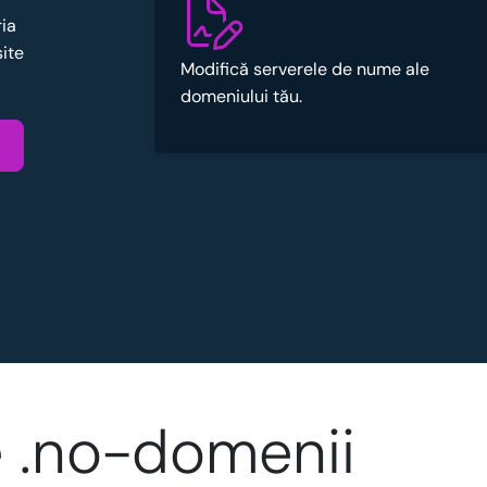
ria
site
Modifică serverele de nume ale
domeniului tău.
 .no-domenii