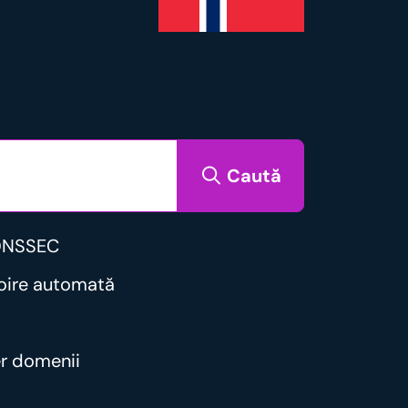
Caută
DNSSEC
noire automată
er domenii