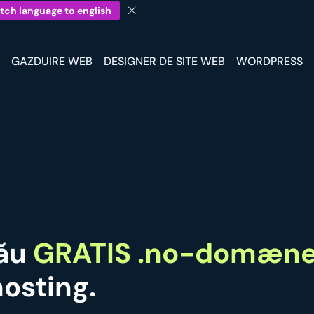
tch language to english
GAZDUIRE WEB
DESIGNER DE SITE WEB
WORDPRESS
tău
GRATIS .no-domæn
osting.