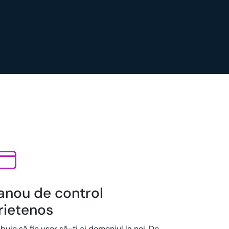
anou de control
rietenos
buie să fie ușor să-ți ai domeniul la noi. De