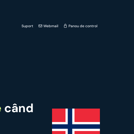
Suport
Webmail
Panou de control
e
când