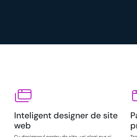
Inteligent designer de site
P
web
p
Cu designerul nostru de site-uri alegi pur și
Tre