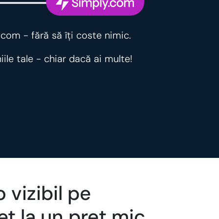
.com - fără să îţi coste nimic.
ile tale - chiar dacă ai multe!
 vizibil pe
et la un preț mic