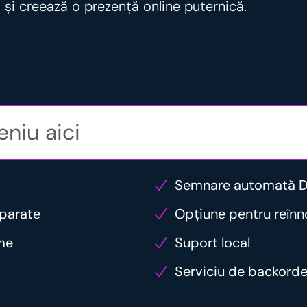
 și creează o prezență online puternică.
Semnare automată 
eparate
Opțiune pentru reîn
ume
Suport local
Serviciu de backord