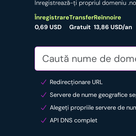
Înregistrează-ți propriul domeniu .no
Înregistrare
Transfer
Reînnoire
0,69 USD
Gratuit
13,86 USD/an
Redirecționare URL
Servere de nume geografice s
Alegeți propriile servere de n
API DNS complet