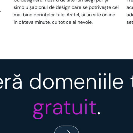
simplu șablonul de design care se potrivește cel
ac
,
mai bine dorințelor tale. Astfel, ai un site online
adm
în câteva minute, cu tot ce ai nevoie.
set
ră domeniile 
gratuit
.