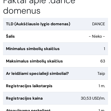
Faktai apie .dance
domenus
TLD (Aukščiausio lygio domenas)
DANCE
Šalis
- Nieko -
Minimalus simbolių skaičius
1
Maksimalus simbolių skaičius
63
Ar leidžiami specialieji simboliai?
Taip
Registracijos laikotarpis
1 m.
Registracijos kaina
30,53 USD/m.
Atnaujinama perkeliant
1 m.