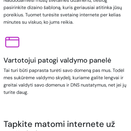
Naudodamiesi mūsų svetainės dizaineriu, tiesiog
pasirinkite dizaino šabloną, kuris geriausiai atitinka jūsų
poreikius. Tuomet turėsite svetainę internete per kelias
minutes su viskuo, ko jums reikia.
Vartotojui patogi valdymo panelė
Tai turi būti paprasta turėti savo domeną pas mus. Todėl
mes sukūrėme valdymo skydelį, kuriame galite lengvai ir
greitai valdyti savo domenus ir DNS nustatymus, net jei jų
turite daug.
Tapkite matomi internete už