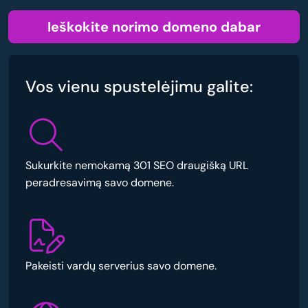
Ieškokite norimo domeno dabar
Vos vienu spustelėjimu galite:
Sukurkite nemokamą 301 SEO draugišką URL
peradresavimą savo domene.
Pakeisti vardų serverius savo domene.