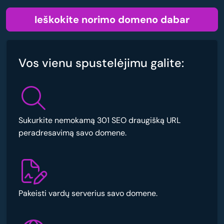
Ieškokite norimo domeno dabar
Vos vienu spustelėjimu galite:
Sukurkite nemokamą 301 SEO draugišką URL
peradresavimą savo domene.
Pakeisti vardų serverius savo domene.