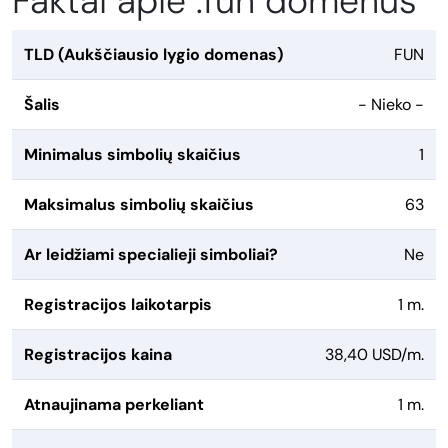
Faktai apie .fun domenus
TLD (Aukščiausio lygio domenas)
FUN
Šalis
- Nieko -
Minimalus simbolių skaičius
1
Maksimalus simbolių skaičius
63
Ar leidžiami specialieji simboliai?
Ne
Registracijos laikotarpis
1 m.
Registracijos kaina
38,40 USD/m.
Atnaujinama perkeliant
1 m.