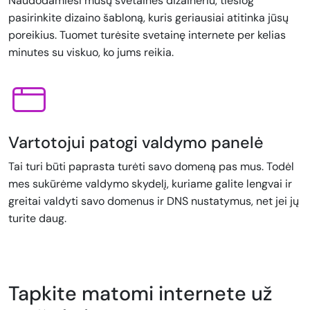
Naudodamiesi mūsų svetainės dizaineriu, tiesiog
pasirinkite dizaino šabloną, kuris geriausiai atitinka jūsų
poreikius. Tuomet turėsite svetainę internete per kelias
minutes su viskuo, ko jums reikia.
Vartotojui patogi valdymo panelė
Tai turi būti paprasta turėti savo domeną pas mus. Todėl
mes sukūrėme valdymo skydelį, kuriame galite lengvai ir
greitai valdyti savo domenus ir DNS nustatymus, net jei jų
turite daug.
Tapkite matomi internete už