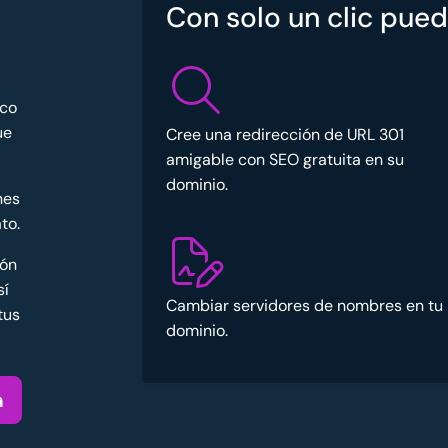
Con solo un clic pued
ico
ue
Cree una redirección de URL 301
amigable con SEO gratuita en su
dominio.
nes
to.
ión
sí
Cambiar servidores de nombres en tu
tus
dominio.
a