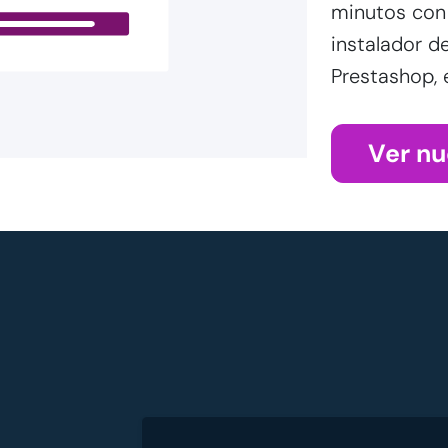
minutos con 
instalador d
Prestashop, e
Ver nu