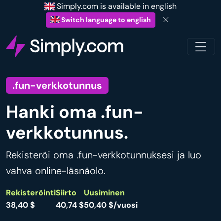
Simply.com is available in english
Switch language to english
.fun-verkkotunnus
Hanki oma .fun-
verkkotunnus.
Rekisteröi oma .fun-verkkotunnuksesi ja luo
vahva online-läsnäolo.
Rekisteröinti
Siirto
Uusiminen
38,40 $
40,74 $
50,40 $/vuosi