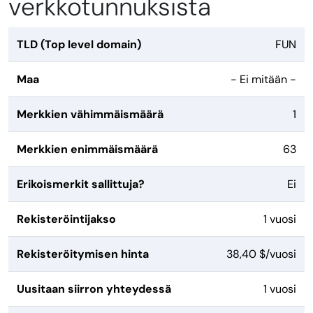
verkkotunnuksista
TLD (Top level domain)
FUN
Maa
- Ei mitään -
Merkkien vähimmäismäärä
1
Merkkien enimmäismäärä
63
Erikoismerkit sallittuja?
Ei
Rekisteröintijakso
1 vuosi
Rekisteröitymisen hinta
38,40 $/vuosi
Uusitaan siirron yhteydessä
1 vuosi