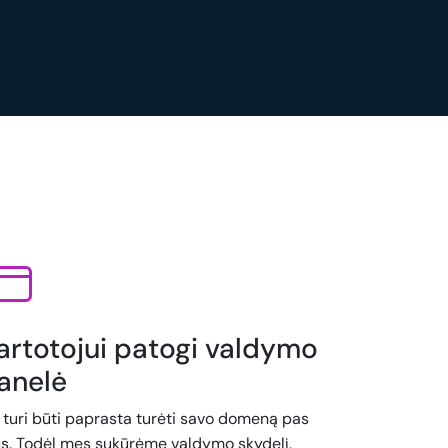
artotojui patogi valdymo
anelė
i turi būti paprasta turėti savo domeną pas
s. Todėl mes sukūrėme valdymo skydelį,