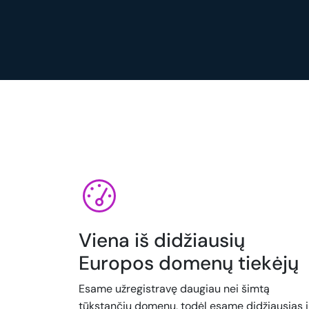
Viena iš didžiausių
Europos domenų tiekėjų
Esame užregistravę daugiau nei šimtą
tūkstančių domenų, todėl esame didžiausias i