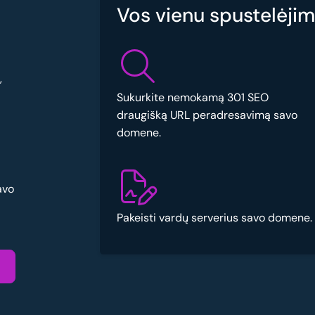
Vos vienu spustelėjimu
,
Sukurkite nemokamą 301 SEO
draugišką URL peradresavimą savo
domene.
avo
Pakeisti vardų serverius savo domene.