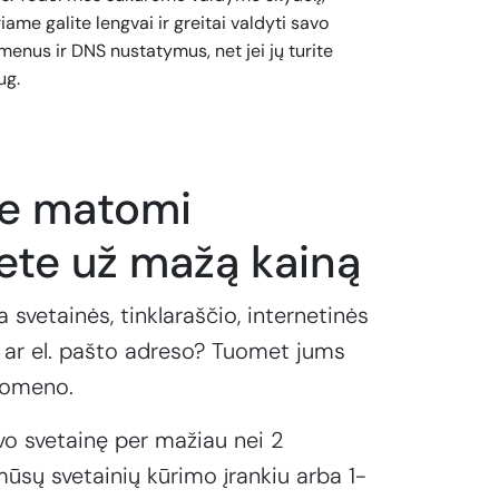
iame galite lengvai ir greitai valdyti savo
enus ir DNS nustatymus, net jei jų turite
ug.
te matomi
ete už mažą kainą
a svetainės, tinklaraščio, internetinės
ar el. pašto adreso? Tuomet jums
domeno.
vo svetainę per mažiau nei 2
ūsų svetainių kūrimo įrankiu arba 1-