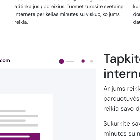
atitinka jūsų poreikius. Tuomet turėsite svetainę
kur
internete per kelias minutes su viskuo, ko jums
dom
reikia.
da
Tapki
intern
Ar jums reiki
parduotuvės 
reikia savo 
Sukurkite sa
minutes su m