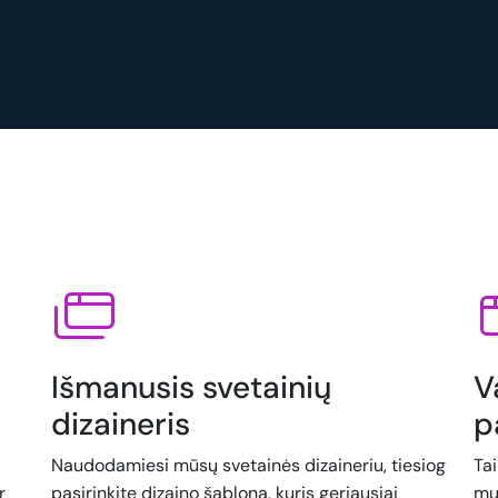
Išmanusis svetainių
V
dizaineris
p
Naudodamiesi mūsų svetainės dizaineriu, tiesiog
Ta
r
pasirinkite dizaino šabloną, kuris geriausiai
mu