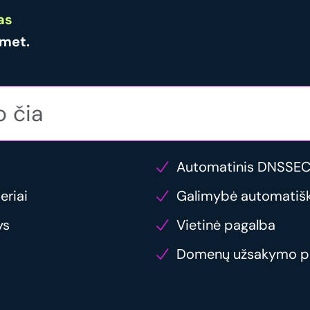
as
met.
Automatinis DNSSEC
eriai
Galimybė automatiška
ys
Vietinė pagalba
Domenų užsakymo p