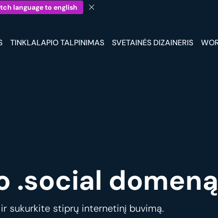
tch language to english
S
TINKLALAPIO TALPINIMAS
SVETAINĖS DIZAINERIS
WOR
o .social domeną
r sukurkite stiprų internetinį buvimą.