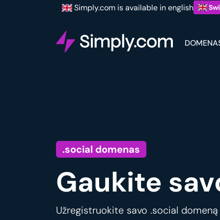
Simply.com is available in english
Swi
DOMENA
.social domenas
Gaukite sav
Užregistruokite savo .social domeną i