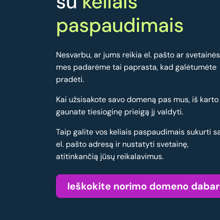
su
keliais
paspaudimais
Nesvarbu, ar jums reikia el. pašto ar svetainės
mes padarėme tai paprasta, kad galėtumėte
pradėti.
Kai užsisakote savo domeną pas mus, iš karto
gaunate tiesioginę prieigą jį valdyti.
Taip galite vos keliais paspaudimais sukurti s
el. pašto adresą ir nustatyti svetainę,
atitinkančią jūsų reikalavimus.
Ieškokite norimo domeno dabar