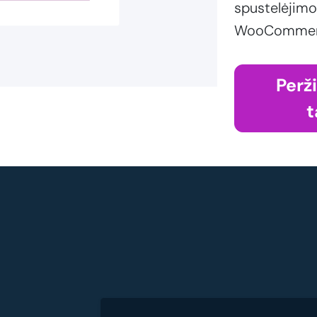
spustelėjimo
WooCommerce
Perž
t