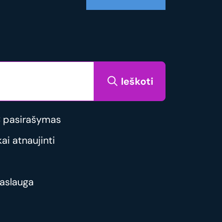
Ieškoti
 pasirašymas
i atnaujinti
aslauga