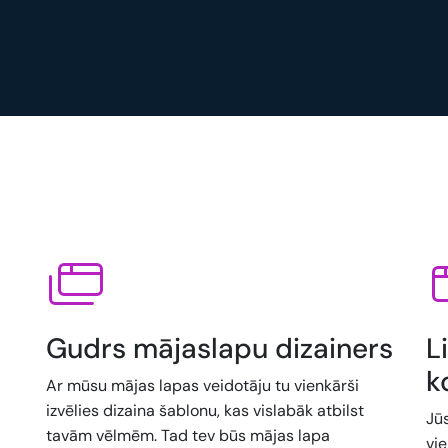
Gudrs mājaslapu dizainers
L
k
Ar mūsu mājas lapas veidotāju tu vienkārši
izvēlies dizaina šablonu, kas vislabāk atbilst
Jū
tavām vēlmēm. Tad tev būs mājas lapa
vi