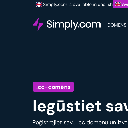
Simply.com is available in english
Swi
DOMĒNS
.cc-domēns
Iegūstiet s
Reģistrējiet savu .cc domēnu un izvei