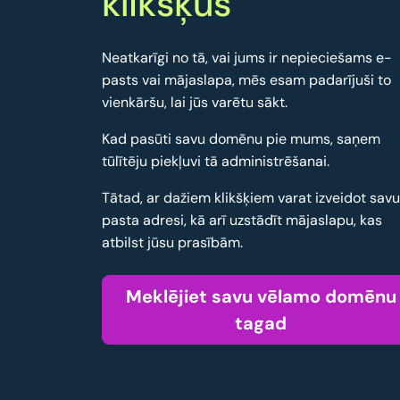
klikšķus
Neatkarīgi no tā, vai jums ir nepieciešams e-
pasts vai mājaslapa, mēs esam padarījuši to
vienkāršu, lai jūs varētu sākt.
Kad pasūti savu domēnu pie mums, saņem
tūlītēju piekļuvi tā administrēšanai.
Tātad, ar dažiem klikšķiem varat izveidot sav
pasta adresi, kā arī uzstādīt mājaslapu, kas
atbilst jūsu prasībām.
Meklējiet savu vēlamo domēnu
tagad