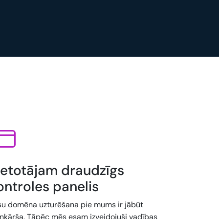
ietotājam draudzīgs
ontroles panelis
su domēna uzturēšana pie mums ir jābūt
enkārša. Tāpēc mēs esam izveidojuši vadības