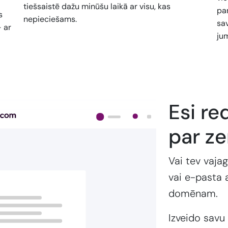
tiešsaistē dažu minūšu laikā ar visu, kas
pan
s
nepieciešams.
sa
- ar
jum
Esi re
par z
Vai tev vajag
vai e-pasta 
domēnam.
Izveido savu