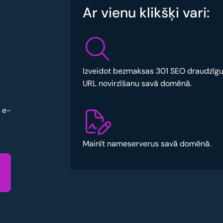
Ar vienu klikšķi vari:
Izveidot bezmaksas 301 SEO draudzīg
URL novirzīšanu savā domēnā.
u e-
Mainīt nameserverus savā domēnā.