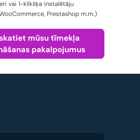
eri vai 1-klikšķa instalētāju
 WooCommerce, Prestashop m.m.)
skatiet mūsu tīmekļa
nāšanas pakalpojumus