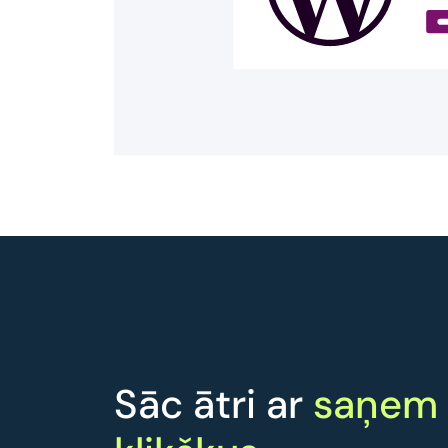
Sāc ātri ar
saņem