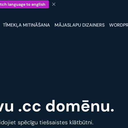
tch language to english
TĪMEKĻA MITINĀŠANA
MĀJASLAPU DIZAINERS
WORDPR
avu .cc domēnu.
dojiet spēcīgu tiešsaistes klātbūtni.