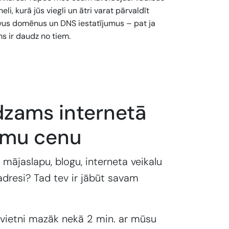
eli, kurā jūs viegli un ātri varat pārvaldīt
vus domēnus un DNS iestatījumus – pat ja
s ir daudz no tiem.
dzams internetā
emu cenu
 mājaslapu, blogu, interneta veikalu
adresi? Tad tev ir jābūt savam
 vietni mazāk nekā 2 min. ar mūsu