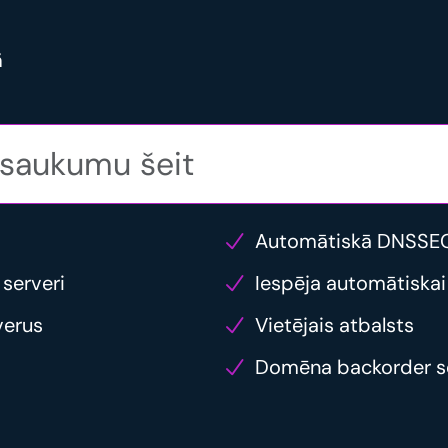
ā
Automātiskā DNSSEC
 serveri
Iespēja automātiskai
verus
Vietējais atbalsts
Domēna backorder s