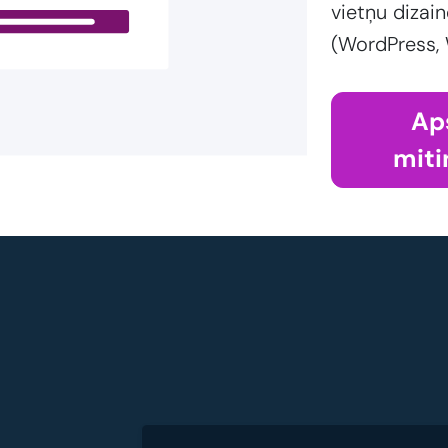
vietņu dizain
(WordPress,
Ap
miti