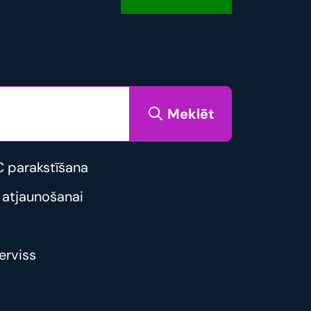
Meklēt
 parakstīšana
 atjaunošanai
erviss