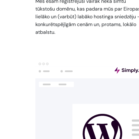
Mēs esam reģistrējuši vairāk nekā simtu
tūkstošu domēnu, kas padara mūs par Eiropa
lielāko un (varbūt) labāko hostinga sniedzēju 
konkurētspējīgām cenām un, protams, lokālo
atbalstu.