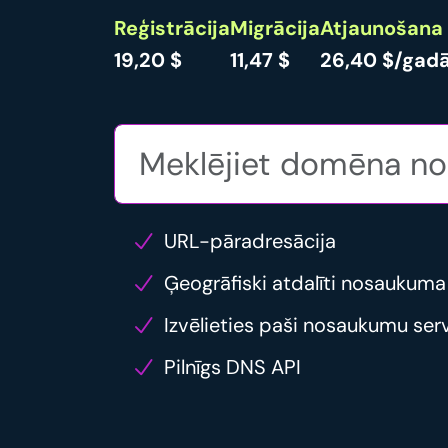
Reģistrācija
Migrācija
Atjaunošana
19,20 $
11,47 $
26,40 $/gad
URL-pāradresācija
Ģeogrāfiski atdalīti nosaukuma
Izvēlieties paši nosaukumu ser
Pilnīgs DNS API