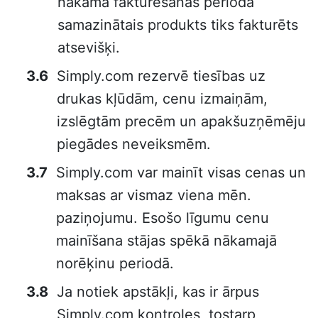
nākamā fakturēšanas perioda
samazinātais produkts tiks fakturēts
atsevišķi.
Simply.com rezervē tiesības uz
drukas kļūdām, cenu izmaiņām,
izslēgtām precēm un apakšuzņēmēju
piegādes neveiksmēm.
Simply.com var mainīt visas cenas un
maksas ar vismaz viena mēn.
paziņojumu. Esošo līgumu cenu
mainīšana stājas spēkā nākamajā
norēķinu periodā.
Ja notiek apstākļi, kas ir ārpus
Simply.com kontroles, tostarp