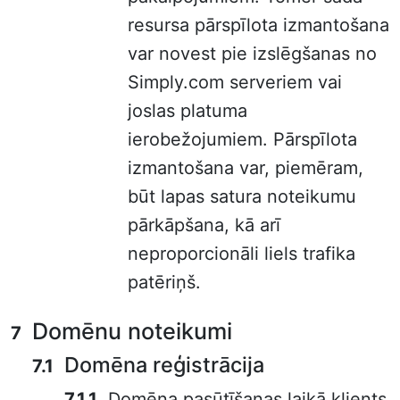
resursa pārspīlota izmantošana
var novest pie izslēgšanas no
Simply.com serveriem vai
joslas platuma
ierobežojumiem. Pārspīlota
izmantošana var, piemēram,
būt lapas satura noteikumu
pārkāpšana, kā arī
neproporcionāli liels trafika
patēriņš.
Domēnu noteikumi
Domēna reģistrācija
Domēna pasūtīšanas laikā klients