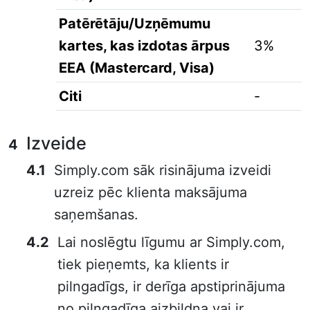
Patērētāju/Uzņēmumu
kartes, kas izdotas ārpus
3%
EEA (Mastercard, Visa)
Citi
-
Izveide
Simply.com sāk risinājuma izveidi
uzreiz pēc klienta maksājuma
saņemšanas.
Lai noslēgtu līgumu ar Simply.com,
tiek pieņemts, ka klients ir
pilngadīgs, ir derīga apstiprinājuma
no pilngadīga aizbildņa vai ir