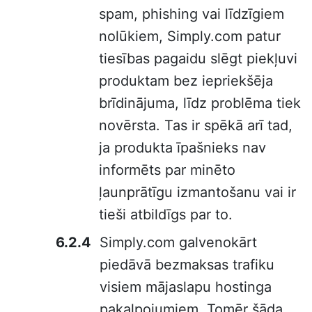
spam, phishing vai līdzīgiem
nolūkiem, Simply.com patur
tiesības pagaidu slēgt piekļuvi
produktam bez iepriekšēja
brīdinājuma, līdz problēma tiek
novērsta. Tas ir spēkā arī tad,
ja produkta īpašnieks nav
informēts par minēto
ļaunprātīgu izmantošanu vai ir
tieši atbildīgs par to.
Simply.com galvenokārt
piedāvā bezmaksas trafiku
visiem mājaslapu hostinga
pakalpojumiem. Tomēr šāda