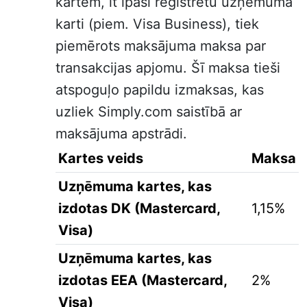
kartēm, it īpaši reģistrētu uzņēmuma
karti (piem. Visa Business), tiek
piemērots maksājuma maksa par
transakcijas apjomu. Šī maksa tieši
atspoguļo papildu izmaksas, kas
uzliek Simply.com saistībā ar
maksājuma apstrādi.
Kartes veids
Maksa
Uzņēmuma kartes, kas
izdotas DK (Mastercard,
1,15%
Visa)
Uzņēmuma kartes, kas
izdotas EEA (Mastercard,
2%
Visa)