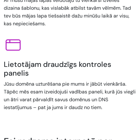
Ar mūsu mājas lapas veidotāju tu vienkārši izvēlies
dizaina šablonu, kas vislabāk atbilst tavām vēlmēm. Tad
tev būs mājas lapa tiešsaistē dažu minūšu laikā ar visu,
kas nepieciešams.
Lietotājam draudzīgs kontroles
panelis
Jūsu domēna uzturēšana pie mums ir jābūt vienkārša.
Tāpēc mēs esam izveidojuši vadības paneli, kurā jūs viegli
un ātri varat pārvaldīt savus domēnus un DNS
iestatījumus – pat ja jums ir daudz no tiem.