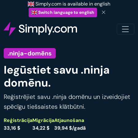
Simply.com is available in english
Switch language to english
.ninja-domēns
Iegūstiet savu .ninja
domēnu.
Reģistrējiet savu .ninja domēnu un izveidojiet
spēcīgu tiešsaistes klātbūtni.
Reģistrācija
Migrācija
Atjaunošana
33,16 $
34,22 $
39,94 $/gadā