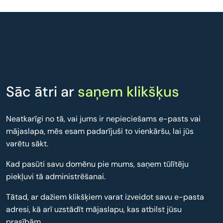
Sāc ātri ar
saņem klikšķus
Neatkarīgi no tā, vai jums ir nepieciešams e-pasts vai
mājaslapa, mēs esam padarījuši to vienkāršu, lai jūs
varētu sākt.
Kad pasūti savu domēnu pie mums, saņem tūlītēju
piekļuvi tā administrēšanai.
Tātad, ar dažiem klikšķiem varat izveidot savu e-pasta
adresi, kā arī uzstādīt mājaslapu, kas atbilst jūsu
prasībām.