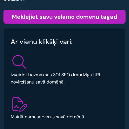
Meklējiet savu vēlamo domēnu tagad
Ar vienu klikšķi vari:
Izveidot bezmaksas 301 SEO draudzīgu URL
novirzīšanu savā domēnā.
Mainīt nameserverus savā domēnā.