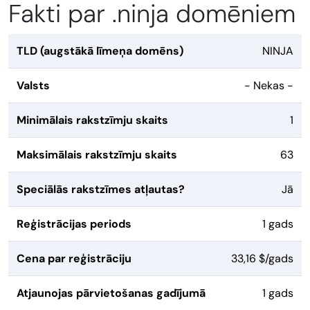
Fakti par .ninja domēniem
TLD (augstākā līmeņa domēns)
NINJA
Valsts
- Nekas -
Minimālais rakstzīmju skaits
1
Maksimālais rakstzīmju skaits
63
Speciālās rakstzīmes atļautas?
Jā
Reģistrācijas periods
1 gads
Cena par reģistrāciju
33,16 $/gads
Atjaunojas pārvietošanas gadījumā
1 gads