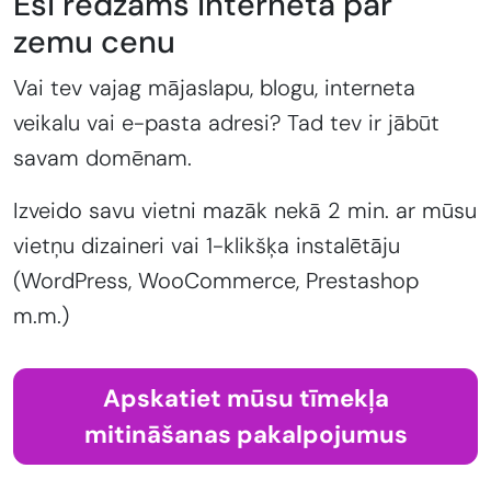
Esi redzams internetā par
zemu cenu
Vai tev vajag mājaslapu, blogu, interneta
veikalu vai e-pasta adresi? Tad tev ir jābūt
savam domēnam.
Izveido savu vietni mazāk nekā 2 min. ar mūsu
vietņu dizaineri vai 1-klikšķa instalētāju
(WordPress, WooCommerce, Prestashop
m.m.)
Apskatiet mūsu tīmekļa
mitināšanas pakalpojumus