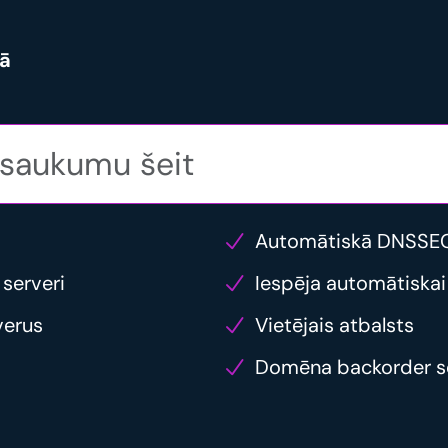
dā
Automātiskā DNSSEC
 serveri
Iespēja automātiskai
verus
Vietējais atbalsts
Domēna backorder s