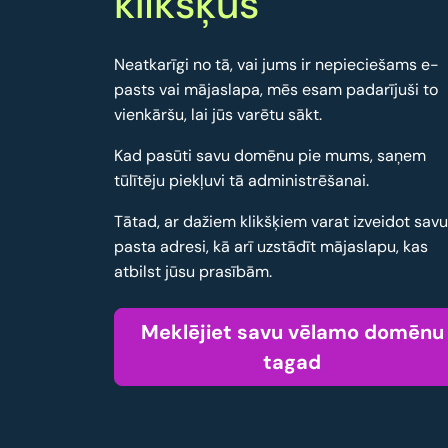
klikšķus
Neatkarīgi no tā, vai jums ir nepieciešams e-
pasts vai mājaslapa, mēs esam padarījuši to
vienkāršu, lai jūs varētu sākt.
Kad pasūti savu domēnu pie mums, saņem
tūlītēju piekļuvi tā administrēšanai.
Tātad, ar dažiem klikšķiem varat izveidot sav
pasta adresi, kā arī uzstādīt mājaslapu, kas
atbilst jūsu prasībām.
Meklējiet savu vēlamo domēnu
tagad