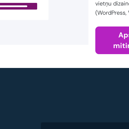
vietņu dizain
(WordPress,
Ap
miti