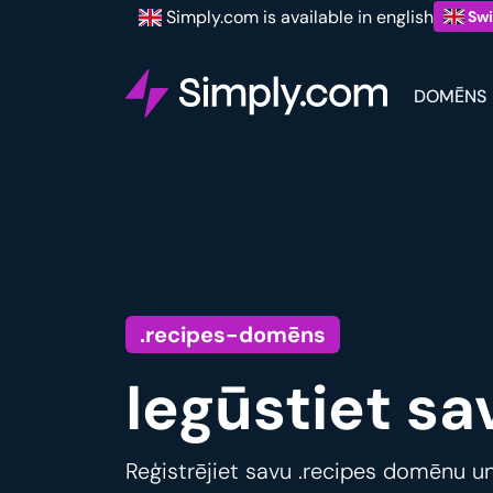
Simply.com is available in english
Swi
DOMĒNS
.recipes-domēns
Iegūstiet s
Reģistrējiet savu .recipes domēnu un 