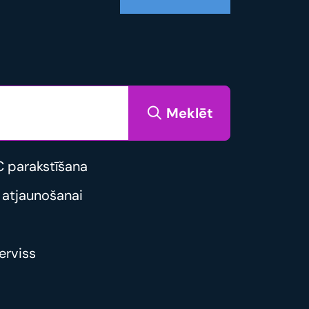
Meklēt
 parakstīšana
 atjaunošanai
erviss