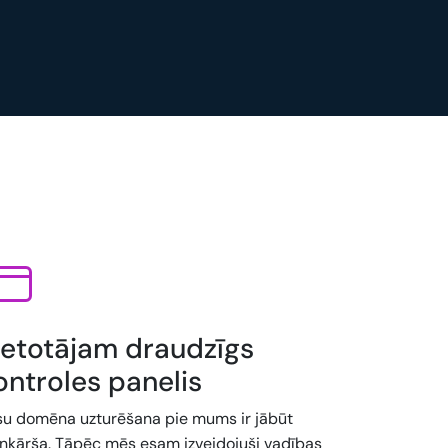
ietotājam draudzīgs
ontroles panelis
su domēna uzturēšana pie mums ir jābūt
enkārša. Tāpēc mēs esam izveidojuši vadības