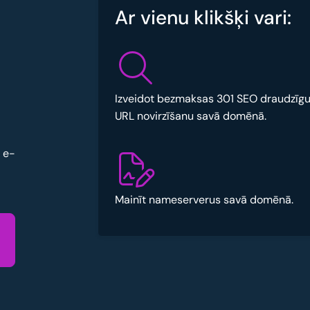
Ar vienu klikšķi vari:
Izveidot bezmaksas 301 SEO draudzīg
URL novirzīšanu savā domēnā.
u e-
Mainīt nameserverus savā domēnā.