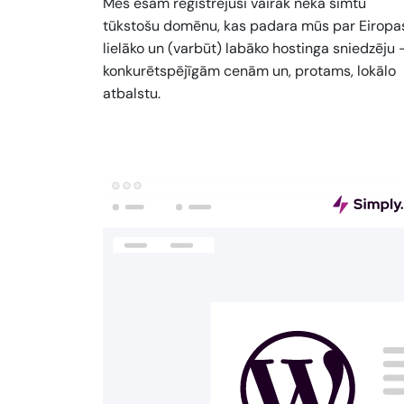
Mēs esam reģistrējuši vairāk nekā simtu
tūkstošu domēnu, kas padara mūs par Eiropa
lielāko un (varbūt) labāko hostinga sniedzēju 
konkurētspējīgām cenām un, protams, lokālo
atbalstu.