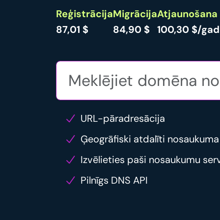
Reģistrācija
Migrācija
Atjaunošana
87,01 $
84,90 $
100,30 $/ga
URL-pāradresācija
Ģeogrāfiski atdalīti nosaukuma
Izvēlieties paši nosaukumu ser
Pilnīgs DNS API