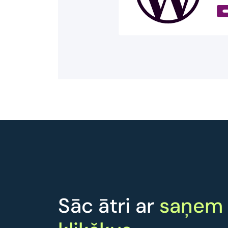
Sāc ātri ar
saņem