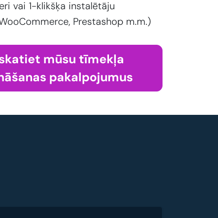
eri vai 1-klikšķa instalētāju
 WooCommerce, Prestashop m.m.)
skatiet mūsu tīmekļa
nāšanas pakalpojumus