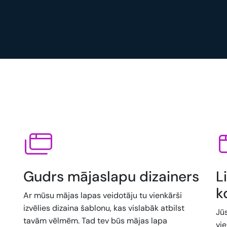
Gudrs mājaslapu dizainers
L
k
Ar mūsu mājas lapas veidotāju tu vienkārši
izvēlies dizaina šablonu, kas vislabāk atbilst
Jū
tavām vēlmēm. Tad tev būs mājas lapa
vi