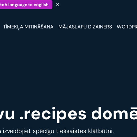
tch language to english
TĪMEKĻA MITINĀŠANA
MĀJASLAPU DIZAINERS
WORDPR
avu .recipes dom
izveidojiet spēcīgu tiešsaistes klātbūtni.