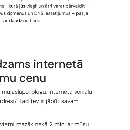
eli, kurā jūs viegli un ātri varat pārvaldīt
vus domēnus un DNS iestatījumus – pat ja
s ir daudz no tiem.
dzams internetā
emu cenu
 mājaslapu, blogu, interneta veikalu
adresi? Tad tev ir jābūt savam
 vietni mazāk nekā 2 min. ar mūsu