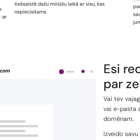
tiešsaistē dažu minūšu laikā ar visu, kas
pan
s
nepieciešams.
sa
- ar
jum
Esi re
par z
Vai tev vajag
vai e-pasta 
domēnam.
Izveido savu