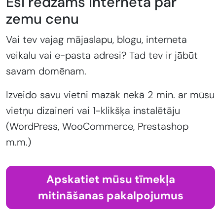
Esi redzams internetā par
zemu cenu
Vai tev vajag mājaslapu, blogu, interneta
veikalu vai e-pasta adresi? Tad tev ir jābūt
savam domēnam.
Izveido savu vietni mazāk nekā 2 min. ar mūsu
vietņu dizaineri vai 1-klikšķa instalētāju
(WordPress, WooCommerce, Prestashop
m.m.)
Apskatiet mūsu tīmekļa
mitināšanas pakalpojumus