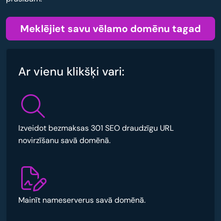
Meklējiet savu vēlamo domēnu tagad
Ar vienu klikšķi vari:
Izveidot bezmaksas 301 SEO draudzīgu URL
novirzīšanu savā domēnā.
Mainīt nameserverus savā domēnā.