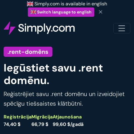
Simply.com is available in english
Switch language to english
.rent-domēns
Iegūstiet savu .rent
domēnu.
Reģistrējiet savu .rent domēnu un izveidojiet
spēcīgu tiešsaistes klātbūtni.
Reģistrācija
Migrācija
Atjaunošana
74,40 $
66,79 $
99,60 $/gadā