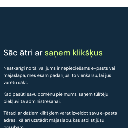
Sāc ātri ar
saņem klikšķus
Neatkarīgi no tā, vai jums ir nepieciešams e-pasts vai
mājaslapa, mēs esam padarījuši to vienkāršu, lai jūs
varētu sākt.
Kad pasūti savu domēnu pie mums, saņem tūlītēju
piekļuvi tā administrēšanai.
Tātad, ar dažiem klikšķiem varat izveidot savu e-pasta
adresi, kā arī uzstādīt mājaslapu, kas atbilst jūsu
prasībām.