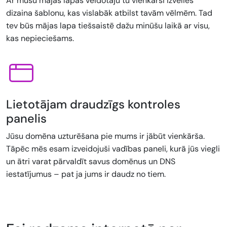
Ar mūsu mājas lapas veidotāju tu vienkārši izvēlies
dizaina šablonu, kas vislabāk atbilst tavām vēlmēm. Tad
tev būs mājas lapa tiešsaistē dažu minūšu laikā ar visu,
kas nepieciešams.
Lietotājam draudzīgs kontroles
panelis
Jūsu domēna uzturēšana pie mums ir jābūt vienkārša.
Tāpēc mēs esam izveidojuši vadības paneli, kurā jūs viegli
un ātri varat pārvaldīt savus domēnus un DNS
iestatījumus – pat ja jums ir daudz no tiem.