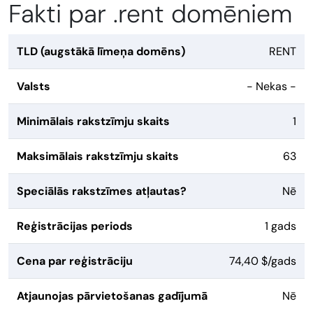
Fakti par .rent domēniem
TLD (augstākā līmeņa domēns)
RENT
Valsts
- Nekas -
Minimālais rakstzīmju skaits
1
Maksimālais rakstzīmju skaits
63
Speciālās rakstzīmes atļautas?
Nē
Reģistrācijas periods
1 gads
Cena par reģistrāciju
74,40 $/gads
Atjaunojas pārvietošanas gadījumā
Nē