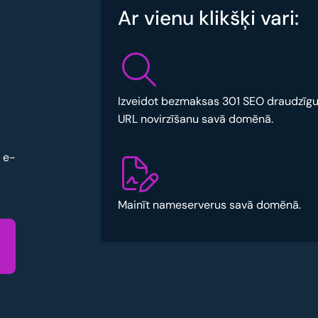
Ar vienu klikšķi vari:
Izveidot bezmaksas 301 SEO draudzīg
URL novirzīšanu savā domēnā.
u e-
Mainīt nameserverus savā domēnā.