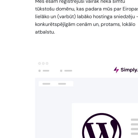
Mēs esam reģistrējuši vairāk nekā simtu
tūkstošu domēnu, kas padara mūs par Eiropa
lielāko un (varbūt) labāko hostinga sniedzēju 
konkurētspējīgām cenām un, protams, lokālo
atbalstu.