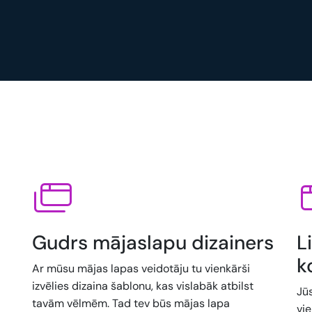
Gudrs mājaslapu dizainers
L
k
Ar mūsu mājas lapas veidotāju tu vienkārši
izvēlies dizaina šablonu, kas vislabāk atbilst
Jū
tavām vēlmēm. Tad tev būs mājas lapa
vi