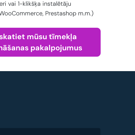
eri vai 1-klikšķa instalētāju
 WooCommerce, Prestashop m.m.)
skatiet mūsu tīmekļa
nāšanas pakalpojumus