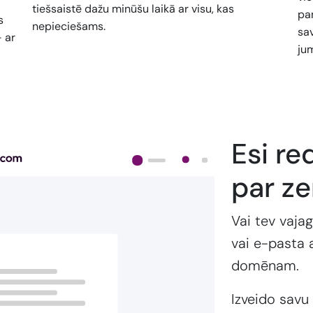
tiešsaistē dažu minūšu laikā ar visu, kas
pan
s
nepieciešams.
sa
- ar
jum
Esi re
par z
Vai tev vajag
vai e-pasta 
domēnam.
Izveido savu