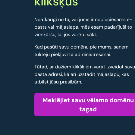
klikšķus
Neatkarīgi no tā, vai jums ir nepieciešams e-
pasts vai mājaslapa, mēs esam padarījuši to
vienkāršu, lai jūs varētu sākt.
Kad pasūti savu domēnu pie mums, saņem
tūlītēju piekļuvi tā administrēšanai.
Tātad, ar dažiem klikšķiem varat izveidot sav
pasta adresi, kā arī uzstādīt mājaslapu, kas
atbilst jūsu prasībām.
Meklējiet savu vēlamo domēnu
tagad