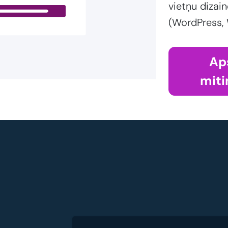
vietņu dizain
(WordPress,
Ap
miti