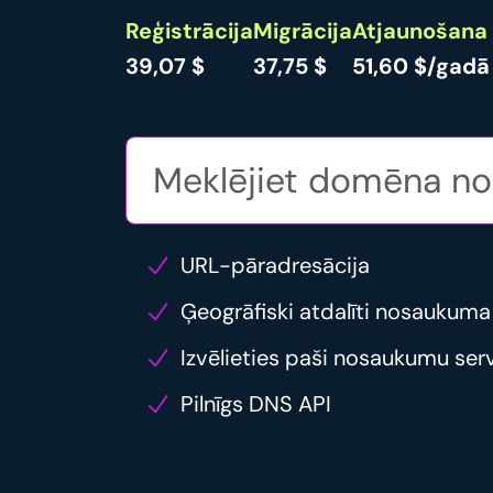
Reģistrācija
Migrācija
Atjaunošana
39,07 $
37,75 $
51,60 $/gadā
URL-pāradresācija
Ģeogrāfiski atdalīti nosaukuma
Izvēlieties paši nosaukumu ser
Pilnīgs DNS API