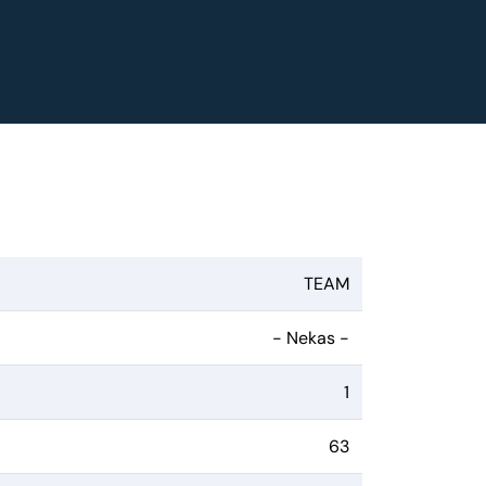
TEAM
- Nekas -
1
63