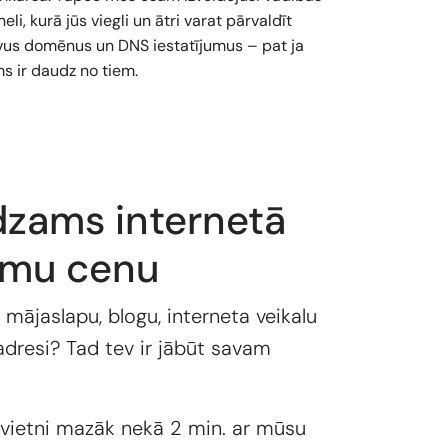
eli, kurā jūs viegli un ātri varat pārvaldīt
vus domēnus un DNS iestatījumus – pat ja
s ir daudz no tiem.
dzams internetā
emu cenu
 mājaslapu, blogu, interneta veikalu
adresi? Tad tev ir jābūt savam
 vietni mazāk nekā 2 min. ar mūsu