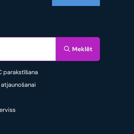
Meklēt
 parakstīšana
 atjaunošanai
erviss