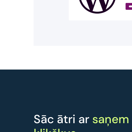
Sāc ātri ar
saņem