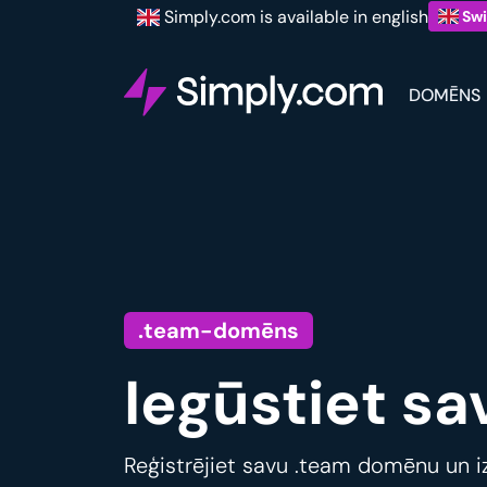
Simply.com is available in english
Swi
DOMĒNS
.team-domēns
Iegūstiet s
Reģistrējiet savu .team domēnu un iz