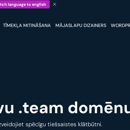
tch language to english
TĪMEKĻA MITINĀŠANA
MĀJASLAPU DIZAINERS
WORDPR
avu .team domēnu
veidojiet spēcīgu tiešsaistes klātbūtni.