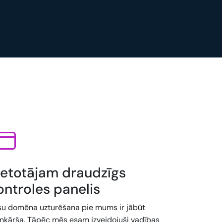
ietotājam draudzīgs
ontroles panelis
su domēna uzturēšana pie mums ir jābūt
enkārša. Tāpēc mēs esam izveidojuši vadības