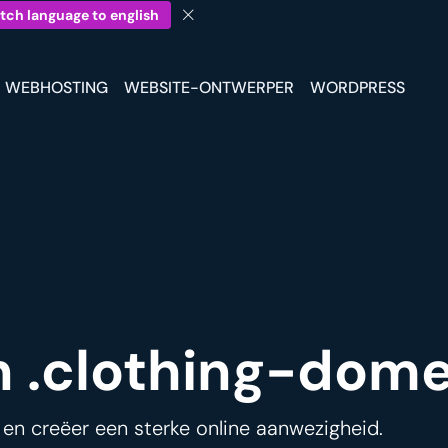
tch language to english
WEBHOSTING
WEBSITE-ONTWERPER
WORDPRESS
en .clothing-dome
 en creëer een sterke online aanwezigheid.