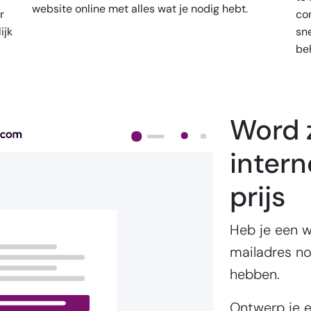
website online met alles wat je nodig hebt.
r
co
ijk
sn
beh
Word 
intern
prijs
Heb je een w
mailadres no
hebben.
Ontwerp je e