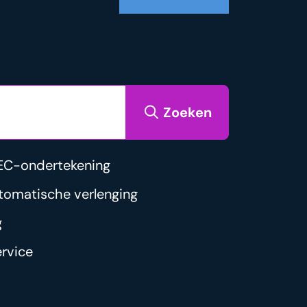
Zoeken
EC-ondertekening
tomatische verlenging
g
rvice