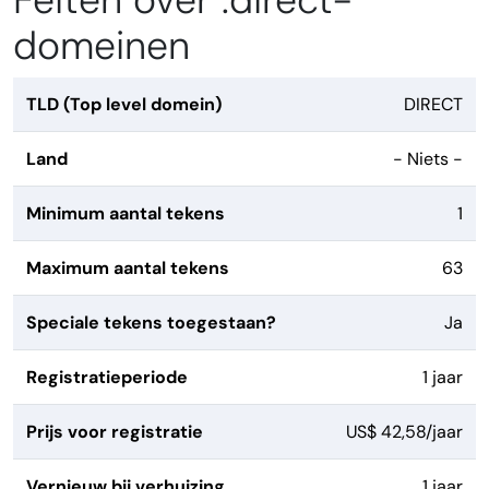
Feiten over .direct-
domeinen
TLD (Top level domein)
DIRECT
Land
- Niets -
Minimum aantal tekens
1
Maximum aantal tekens
63
Speciale tekens toegestaan?
Ja
Registratieperiode
1 jaar
Prijs voor registratie
US$ 42,58/jaar
Vernieuw bij verhuizing
1 jaar