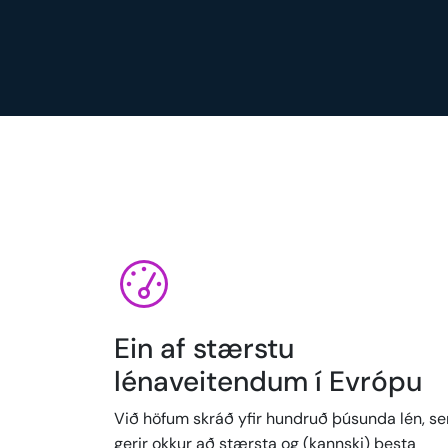
Ein af stærstu
lénaveitendum í Evrópu
Við höfum skráð yfir hundruð þúsunda lén, s
gerir okkur að stærsta og (kannski) besta