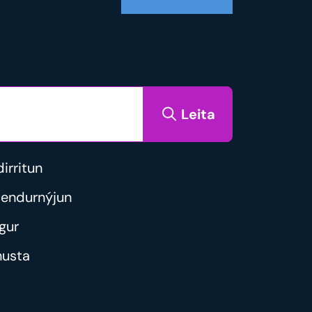
Leita
irritun
i endurnýjun
gur
nusta