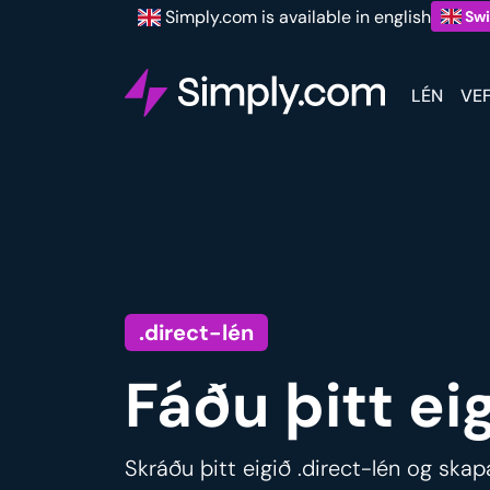
Simply.com is available in english
Swi
LÉN
VE
.direct-lén
Fáðu þitt eig
Skráðu þitt eigið .direct-lén og skap