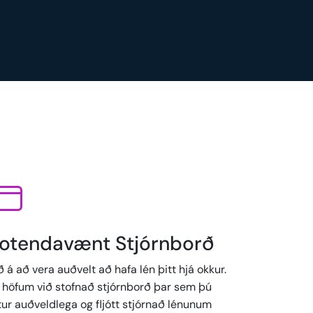
otendavænt Stjórnborð
 á að vera auðvelt að hafa lén þitt hjá okkur.
í höfum við stofnað stjórnborð þar sem þú
tur auðveldlega og fljótt stjórnað lénunum