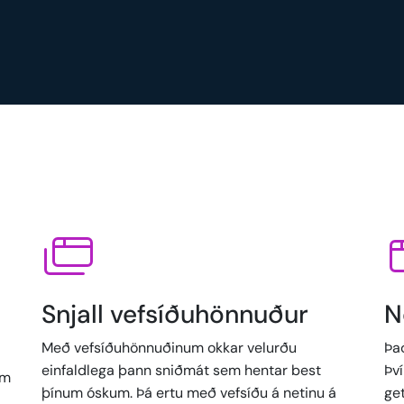
Snjall vefsíðuhönnuður
N
Með vefsíðuhönnuðinum okkar velurðu
Það
einfaldlega þann sniðmát sem hentar best
Þv
em
þínum óskum. Þá ertu með vefsíðu á netinu á
ge