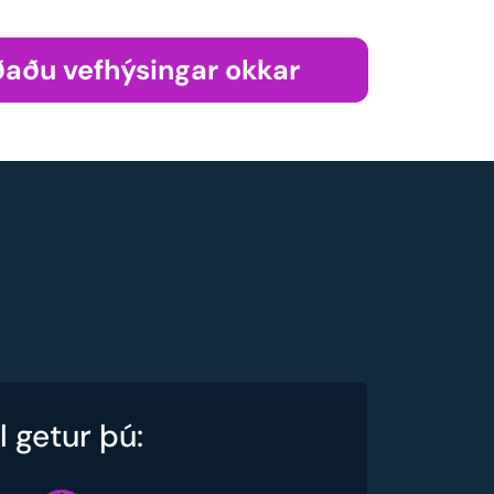
aðu vefhýsingar okkar
 getur þú: