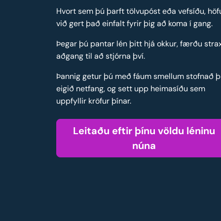
Hvort sem þú þarft tölvupóst eða vefsíðu, hö
við gert það einfalt fyrir þig að koma í gang.
Þegar þú pantar lén þitt hjá okkur, færðu stra
aðgang til að stjórna því.
Þannig getur þú með fáum smellum stofnað þi
eigið netfang, og sett upp heimasíðu sem
uppfyllir kröfur þínar.
Leitaðu eftir þínu völdu léninu
núna