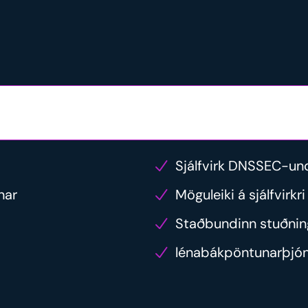
Sjálfvirk DNSSEC-und
nar
Möguleiki á sjálfvirkr
Staðbundinn stuðnin
lénabákpöntunarþjó