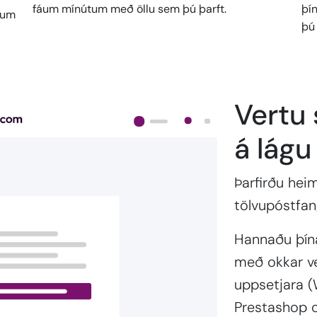
fáum mínútum með öllu sem þú þarft.
þí
fum
þú 
Vertu 
á lágu
Þarfirðu hei
tölvupóstfang
Hannaðu þína
með okkar ve
uppsetjara 
Prestashop o.