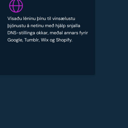
Vísaðu léninu þínu til vinsælustu
þjónustu á netinu með hjálp snjalla
DNS-stillinga okkar, meðal annars fyrir
Google, Tumblr, Wix og Shopify.