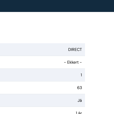
DIRECT
- Ekkert -
1
63
Já
1 ár