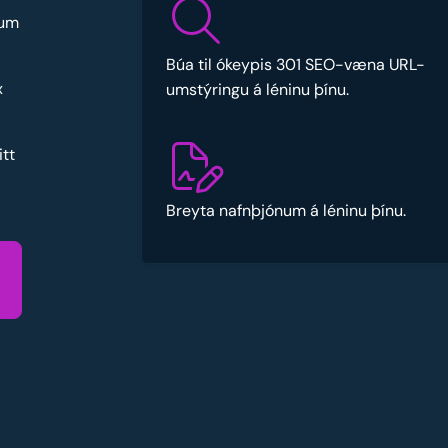
fum
Búa til ókeypis 301 SEO-væna URL-
x
umstýringu á léninu þínu.
tt
Breyta nafnþjónum á léninu þínu.