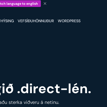
tch language to english
FHÝSING
VEFSÍÐUHÖNNUÐUR
WORDPRESS
ið .direct-lén.
aðu sterka viðveru á netinu.