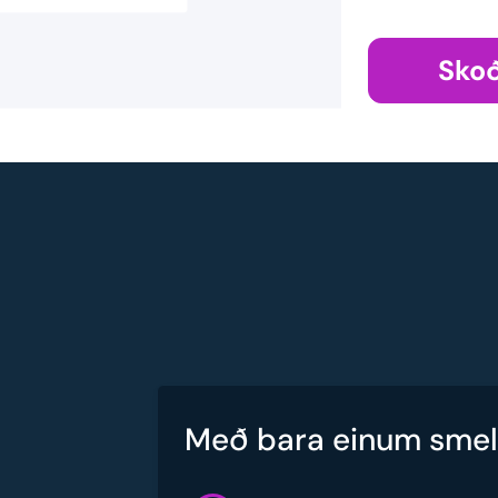
Skoð
Með bara einum smell