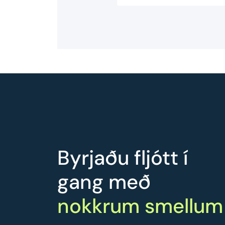
Byrjaðu fljótt í
gang með
nokkrum smellum