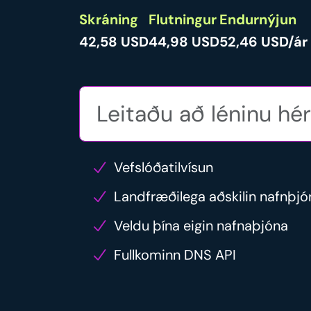
Skráning
Flutningur
Endurnýjun
42,58 USD
44,98 USD
52,46 USD/ár
Vefslóðatilvísun
Landfræðilega aðskilin nafnþjó
Veldu þína eigin nafnaþjóna
Fullkominn DNS API