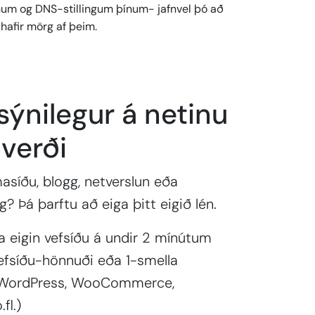
num og DNS-stillingum þínum- jafnvel þó að
hafir mörg af þeim.
sýnilegur á netinu
 verði
masíðu, blogg, netverslun eða
? Þá þarftu að eiga þitt eigið lén.
 eigin vefsíðu á undir 2 mínútum
fsíðu-hönnuði eða 1-smella
(WordPress, WooCommerce,
fl.)