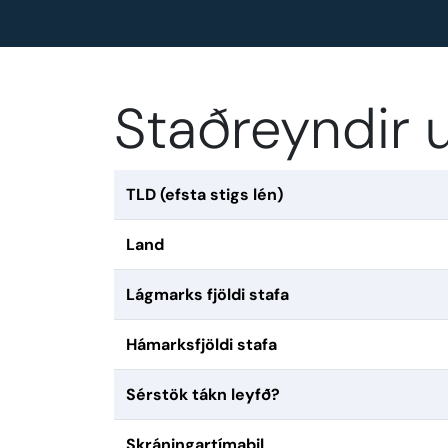
Staðreyndir 
TLD (efsta stigs lén)
Land
Lágmarks fjöldi stafa
Hámarksfjöldi stafa
Sérstök tákn leyfð?
Skráningartímabil