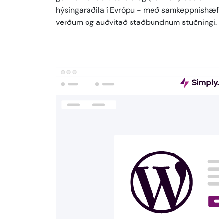
hýsingaraðila í Evrópu - með samkeppnishæ
verðum og auðvitað staðbundnum stuðningi.