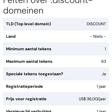
Feiten over .discount-
domeinen
TLD (Top level domein)
DISCOUNT
Land
- Niets -
Minimum aantal tekens
1
Maximum aantal tekens
63
Speciale tekens toegestaan?
Ja
Registratieperiode
1 jaar
Prijs voor registratie
US$ 36,00/jaar
Vernieuw bij verhuizing
1 jaar