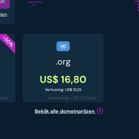
en
eken
-50%
.org
US$ 16,80
Verhuizing: US$ 15,25
/jaar
Vernieuwing: US$ 21,60/jaar
Bekijk alle domeinprijzen