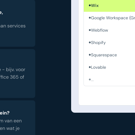
Wix
e,
Google Workspace (Gm
an services
Webflow
Shopify
Squarespace
Lovable
- bijv. voor
fice 365 of
...
ein?
om van een
en wat je