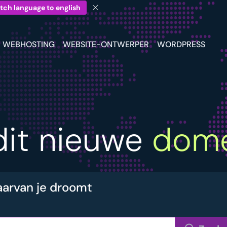
tch language to english
WEBHOSTING
WEBSITE-ONTWERPER
WORDPRESS
dit nieuwe
dome
aarvan je droomt