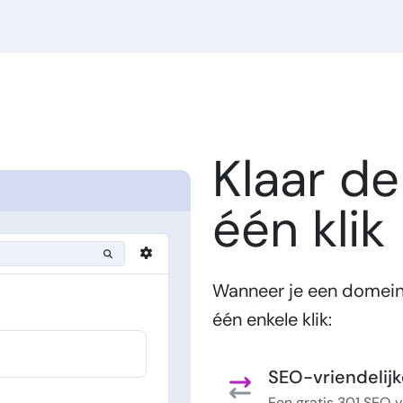
Klaar d
één klik
Wanneer je een domein 
één enkele klik:
SEO-vriendelijk
Een gratis 301 SEO‑vr