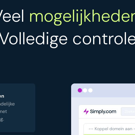
Veel
mogelijkheden
Volledige control
en
delijke
 met
Zoeke
g.
-- Koppel domein aan 