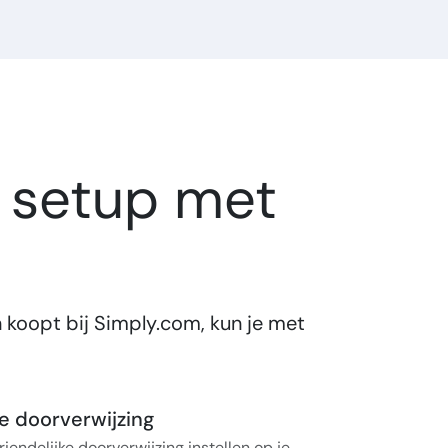
e setup met
koopt bij Simply.com, kun je met
e doorverwijzing
iendelijke doorverwijzing instellen op je