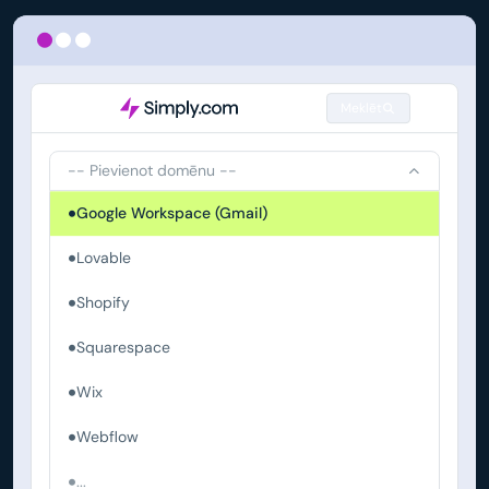
Meklēt
-- Pievienot domēnu --
Google Workspace (Gmail)
Lovable
Shopify
Squarespace
Wix
Webflow
...