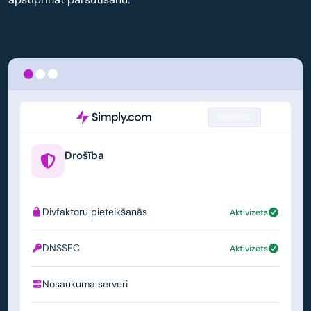
Meklēt
Drošība
example.us
Divfaktoru pieteikšanās
Aktivizēts
DNSSEC
Aktivizēts
Nosaukuma serveri
ns1.simply.com