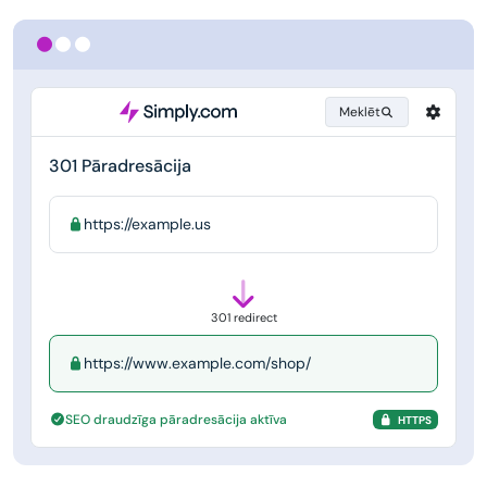
Meklēt
301 Pāradresācija
https://example.us
301 redirect
https://www.example.com/shop/
SEO draudzīga pāradresācija aktīva
HTTPS