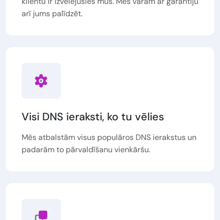
klientu ir izvēlējušies mūs. Mēs varam ar garantiju
arī jums palīdzēt.
Visi DNS ieraksti, ko tu vēlies
Mēs atbalstām visus populāros DNS ierakstus un
padarām to pārvaldīšanu vienkāršu.