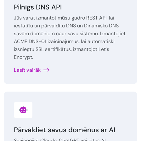
Pilnīgs DNS API
Jūs varat izmantot mūsu gudro REST API, lai
iestatītu un pārvaldītu DNS un Dinamisko DNS
savām domēniem caur savu sistēmu. Izmantojiet
ACME DNS-01 izaicinājumus, lai automātiski
izsniegtu SSL sertifikātus, izmantojot Let's
Encrypt.
Lasīt vairāk
Pārvaldiet savus domēnus ar AI
Savienojiet Claude, ChatGPT vai citus AI