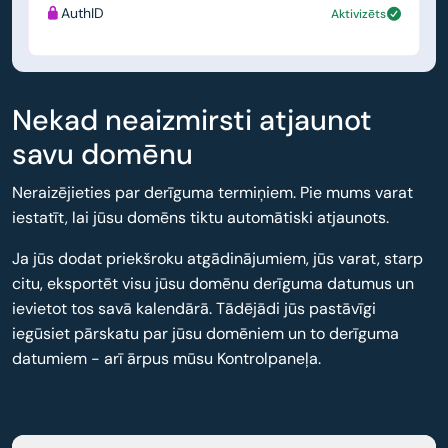
AuthID
Aktivizēts
Nekad neaizmirsti atjaunot
savu domēnu
Neraizējieties par derīguma termiņiem. Pie mums varat
iestatīt, lai jūsu domēns tiktu automātiski atjaunots.
Ja jūs dodat priekšroku atgādinājumiem, jūs varat, starp
citu, eksportēt visu jūsu domēnu derīguma datumus un
ievietot tos savā kalendārā. Tādējādi jūs pastāvīgi
iegūsiet pārskatu par jūsu domēniem un to derīguma
datumiem - arī ārpus mūsu Kontrolpaneļa.