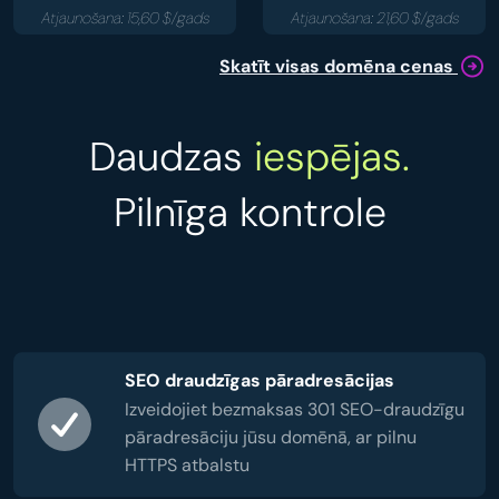
Atjaunošana: 15,60 $/gads
Atjaunošana: 21,60 $/gads
Skatīt visas domēna cenas
Daudzas
iespējas.
Pilnīga kontrole
SEO draudzīgas pāradresācijas
Izveidojiet bezmaksas 301 SEO-draudzīgu
pāradresāciju jūsu domēnā, ar pilnu
HTTPS atbalstu