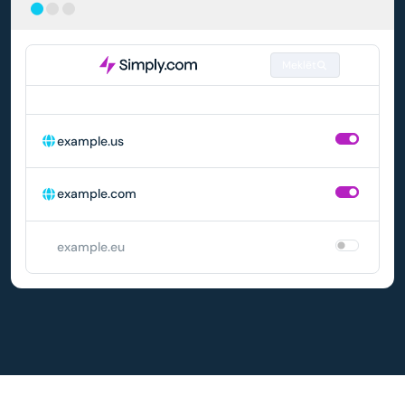
Meklēt
DOMĒNS
AUTOMĀTISKĀ ATJAUNOŠANA
example.us
example.com
example.eu