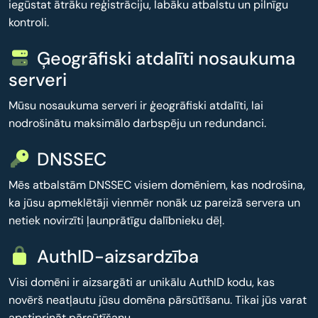
iegūstat ātrāku reģistrāciju, labāku atbalstu un pilnīgu
kontroli.
Ģeogrāfiski atdalīti nosaukuma
serveri
Mūsu nosaukuma serveri ir ģeogrāfiski atdalīti, lai
nodrošinātu maksimālo darbspēju un redundanci.
DNSSEC
Mēs atbalstām DNSSEC visiem domēniem, kas nodrošina,
ka jūsu apmeklētāji vienmēr nonāk uz pareizā servera un
netiek novirzīti ļaunprātīgu dalībnieku dēļ.
AuthID-aizsardzība
Visi domēni ir aizsargāti ar unikālu AuthID kodu, kas
novērš neatļautu jūsu domēna pārsūtīšanu. Tikai jūs varat
apstiprināt pārsūtīšanu.