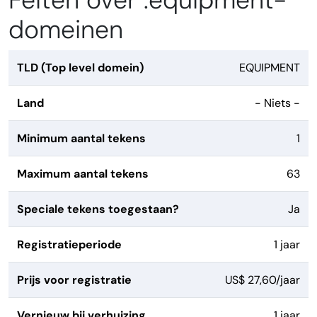
Feiten over .equipment-
domeinen
TLD (Top level domein)
EQUIPMENT
Land
- Niets -
Minimum aantal tekens
1
Maximum aantal tekens
63
Speciale tekens toegestaan?
Ja
Registratieperiode
1 jaar
Prijs voor registratie
US$ 27,60/jaar
Vernieuw bij verhuizing
1 jaar