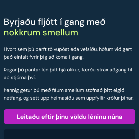
Byrjaðu fljótt í gang með
nokkrum smellum
Hvort sem þú þarft tölvupóst eða vefsíðu, höfum við gert
það einfalt fyrir þig að koma í gang.
Þegar þú pantar lén þitt hjá okkur, færðu strax aðgang til
að stjórna því.
Þannig getur þú með fáum smellum stofnað þitt eigið
netfang, og sett upp heimasíðu sem uppfyllir kröfur þínar.
Leitaðu eftir þínu völdu léninu núna