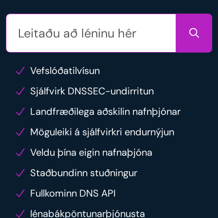
Vefslóðatilvísun
Sjálfvirk DNSSEC-undirritun
Landfræðilega aðskilin nafnþjónar
Möguleiki á sjálfvirkri endurnýjun
Veldu þína eigin nafnaþjóna
Staðbundinn stuðningur
Fullkominn DNS API
lénabákpöntunarþjónusta