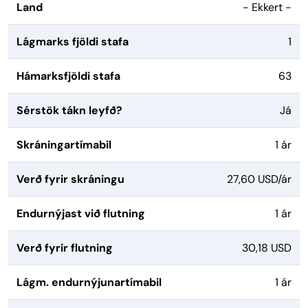
Land
- Ekkert -
Lágmarks fjöldi stafa
1
Hámarksfjöldi stafa
63
Sérstök tákn leyfð?
Já
Skráningartímabil
1 ár
Verð fyrir skráningu
27,60 USD/ár
Endurnýjast við flutning
1 ár
Verð fyrir flutning
30,18 USD
Lágm. endurnýjunartímabil
1 ár