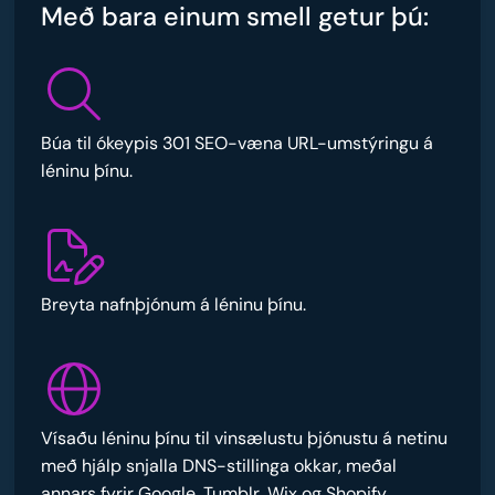
Með bara einum smell getur þú:
Búa til ókeypis 301 SEO-væna URL-umstýringu á
léninu þínu.
Breyta nafnþjónum á léninu þínu.
Vísaðu léninu þínu til vinsælustu þjónustu á netinu
með hjálp snjalla DNS-stillinga okkar, meðal
annars fyrir Google, Tumblr, Wix og Shopify.