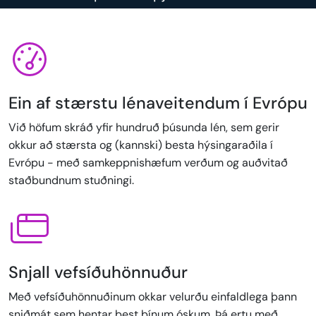
Ein af stærstu lénaveitendum í Evrópu
Við höfum skráð yfir hundruð þúsunda lén, sem gerir
okkur að stærsta og (kannski) besta hýsingaraðila í
Evrópu - með samkeppnishæfum verðum og auðvitað
staðbundnum stuðningi.
Snjall vefsíðuhönnuður
Með vefsíðuhönnuðinum okkar velurðu einfaldlega þann
sniðmát sem hentar best þínum óskum. Þá ertu með