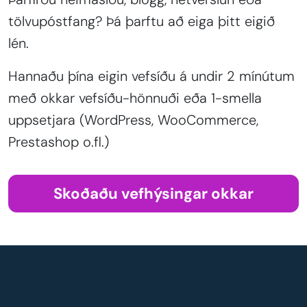
tölvupóstfang? Þá þarftu að eiga þitt eigið
lén.
Hannaðu þína eigin vefsíðu á undir 2 mínútum
með okkar vefsíðu-hönnuði eða 1-smella
uppsetjara (WordPress, WooCommerce,
Prestashop o.fl.)
Skoðaðu vefhýsingar okkar