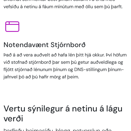
vefsíðu á netinu á fáum mínútum með öllu sem þú þarft.
Notendavænt Stjórnborð
Það á að vera auðvelt að hafa lén þitt hjá okkur. Því höfum
við stofnað stjórnborð þar sem þú getur auðveldlega og
fljótt stjórnað lénunum þínum og DNS-stillingum þínum-
jafnvel þó að þú hafir mörg af þeim.
Vertu sýnilegur á netinu á lágu
verði
Þarfirðu heimasíðu, blogg, netverslun eða