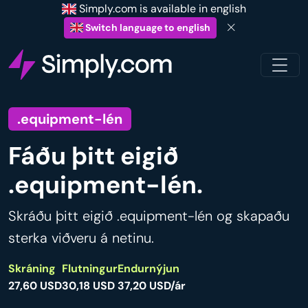
Simply.com is available in english
Switch language to english
.equipment-lén
Fáðu þitt eigið
.equipment-lén.
Skráðu þitt eigið .equipment-lén og skapaðu
sterka viðveru á netinu.
Skráning
Flutningur
Endurnýjun
27,60 USD
30,18 USD
37,20 USD/ár