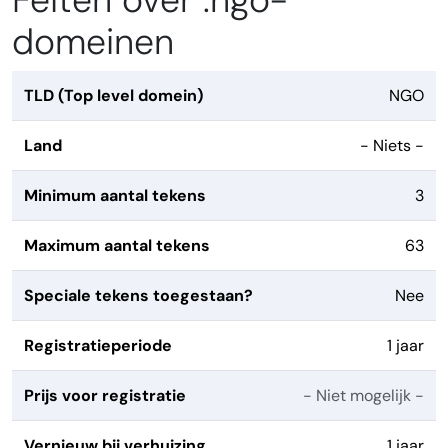
Feiten over .ngo-
domeinen
TLD (Top level domein)
NGO
Land
- Niets -
Minimum aantal tekens
3
Maximum aantal tekens
63
Speciale tekens toegestaan?
Nee
Registratieperiode
1 jaar
Prijs voor registratie
- Niet mogelijk -
Vernieuw bij verhuizing
1 jaar