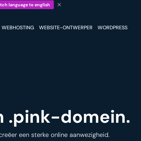
tch language to english
WEBHOSTING
WEBSITE-ONTWERPER
WORDPRESS
en .pink-domein.
creëer een sterke online aanwezigheid.