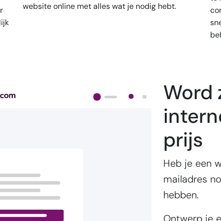
website online met alles wat je nodig hebt.
r
co
ijk
sn
beh
Word 
intern
prijs
Heb je een w
mailadres no
hebben.
Ontwerp je e