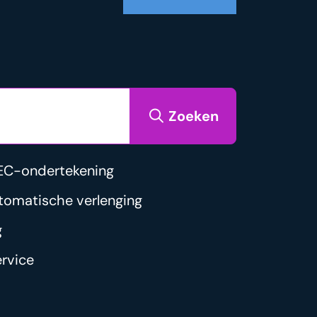
Zoeken
EC-ondertekening
tomatische verlenging
g
rvice