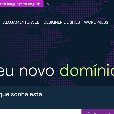
tch language to english
ALOJAMENTO WEB
DESIGNER DE SITES
WORDPRESS
seu novo
domíni
 que sonha está