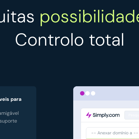
uitas
possibilidad
Controlo total
eis para
amigável
Pesqu
 suporte
-- Anexar domínio a --