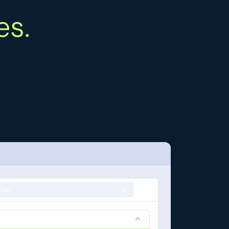
es.
isar