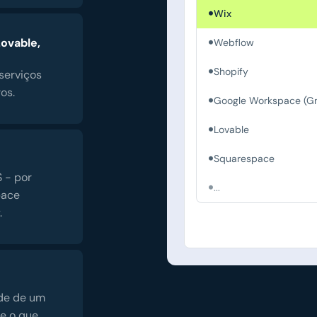
Wix
Lovable,
Webflow
Shopify
serviços
os.
Google Workspace (Gm
Lovable
Squarespace
 - por
...
pace
.
de de um
le o que