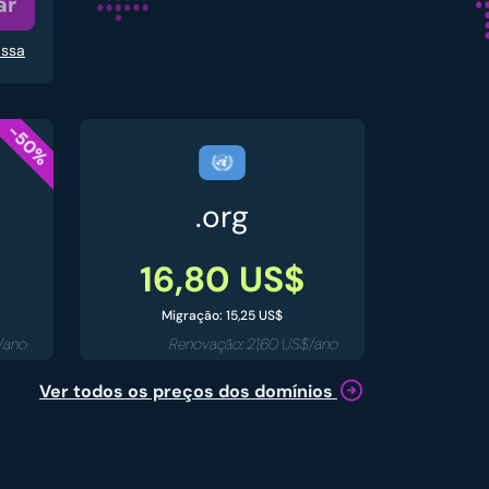
ar
assa
-50%
.org
16,80 US$
Migração: 15,25 US$
/ano
Renovação: 21,60 US$/ano
Ver todos os preços dos domínios