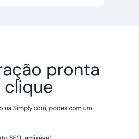
ração pronta
clique
o na Simply.com, podes com um
nto SEO-amigável