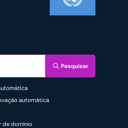
Pesquisar
automática
novação automática
r de domínio