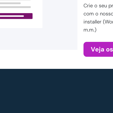
Crie o seu p
com o nosso 
installer (
m.m.)
Veja o