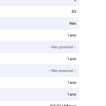
63
Não
1 ano
- Não possível -
1 ano
- Não possível -
1 ano
1 ano