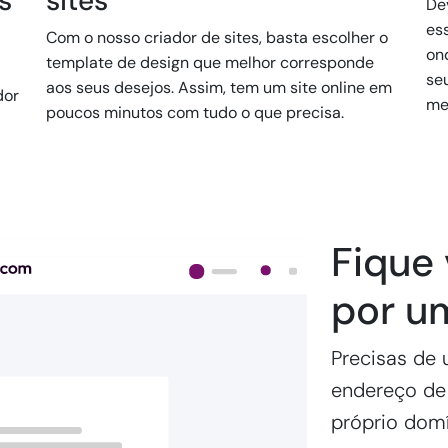
s
sites
Dev
es
Com o nosso criador de sites, basta escolher o
on
template de design que melhor corresponde
se
aos seus desejos. Assim, tem um site online em
dor
me
poucos minutos com tudo o que precisa.
Fique 
por u
Precisas de u
endereço de 
próprio domí