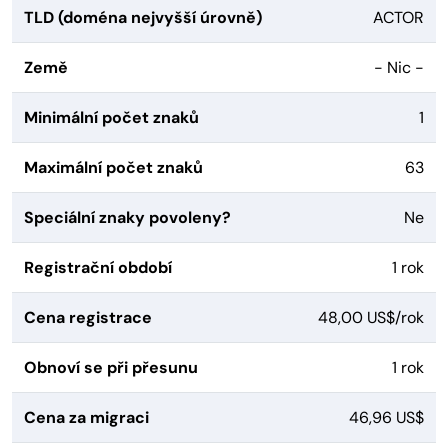
TLD (doména nejvyšší úrovně)
ACTOR
Země
- Nic -
Minimální počet znaků
1
Maximální počet znaků
63
Speciální znaky povoleny?
Ne
Registrační období
1 rok
Cena registrace
48,00 US$/rok
Obnoví se při přesunu
1 rok
Cena za migraci
46,96 US$