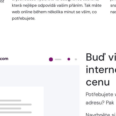
což
která nejlépe odpovídá vašim přáním. Tak máte
sn
web online během několika minut se vším, co
na
potřebujete.
Buď vi
intern
cenu
Potřebujete 
adresu? Pak 
Navrhněte si