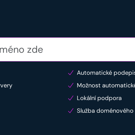
k
Automatické podepi
rvery
Možnost automatick
Lokální podpora
Služba doménového 