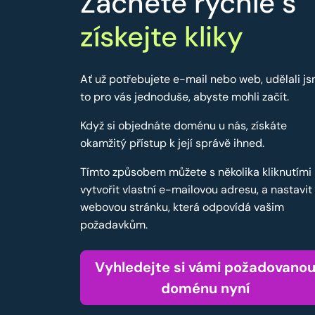
Začněte rychle s
získejte kliky
Ať už potřebujete e-mail nebo web, udělali j
to pro vás jednoduše, abyste mohli začít.
Když si objednáte doménu u nás, získáte
okamžitý přístup k její správě ihned.
Tímto způsobem můžete s několika kliknutími
vytvořit vlastní e-mailovou adresu, a nastavit
webovou stránku, která odpovídá vašim
požadavkům.
Vyhledejte si vámi požadovano
doménu nyní