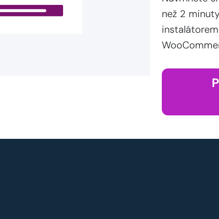
než 2 minut
instalátorem
WooCommerce
P