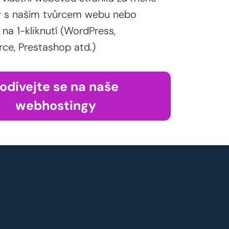
y s naším tvůrcem webu nebo
 na 1-kliknutí (WordPress,
, Prestashop atd.)
odívejte se na naše
webhostingy