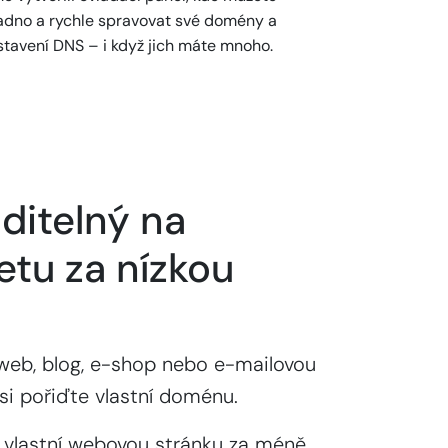
adno a rychle spravovat své domény a
stavení DNS – i když jich máte mnoho.
ditelný na
etu za nízkou
web, blog, e-shop nebo e-mailovou
si pořiďte vlastní doménu.
 vlastní webovou stránku za méně