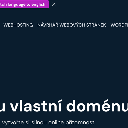
tch language to english
WEBHOSTING
NÁVRHÁŘ WEBOVÝCH STRÁNEK
WORDP
u vlastní doménu 
a vytvořte si silnou online přítomnost.