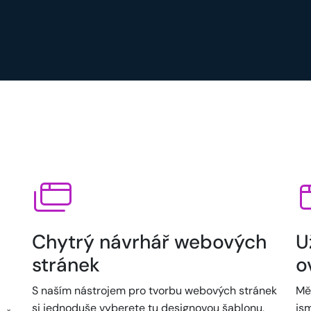
Chytrý návrhář webových
U
stránek
o
S naším nástrojem pro tvorbu webových stránek
Mě
si jednoduše vyberete tu designovou šablonu,
jsm