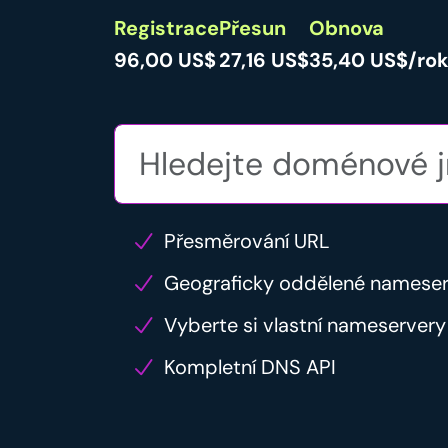
Registrace
Přesun
Obnova
96,00 US$
27,16 US$
35,40 US$/ro
Přesměrování URL
Geograficky oddělené namese
Vyberte si vlastní nameservery
Kompletní DNS API