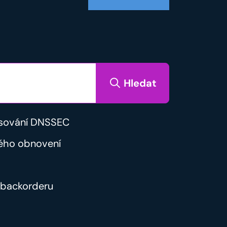
Hledat
sování DNSSEC
ého obnovení
backorderu