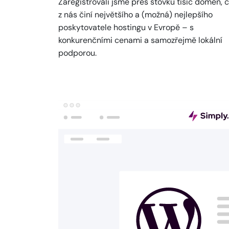
Zaregistrovali jsme přes stovku tisíc domén, 
z nás činí největšího a (možná) nejlepšího
poskytovatele hostingu v Evropě – s
konkurenčními cenami a samozřejmě lokální
podporou.