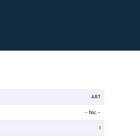
ART
- Nic -
1