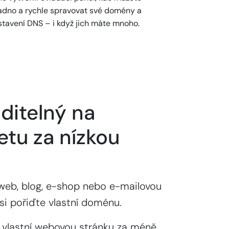
adno a rychle spravovat své domény a
stavení DNS – i když jich máte mnoho.
ditelný na
etu za nízkou
web, blog, e-shop nebo e-mailovou
si pořiďte vlastní doménu.
 vlastní webovou stránku za méně