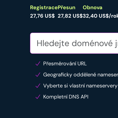
Registrace
Přesun
Obnova
27,76 US$
27,82 US$
32,40 US$/ro
Přesměrování URL
Geograficky oddělené namese
Vyberte si vlastní nameservery
Kompletní DNS API