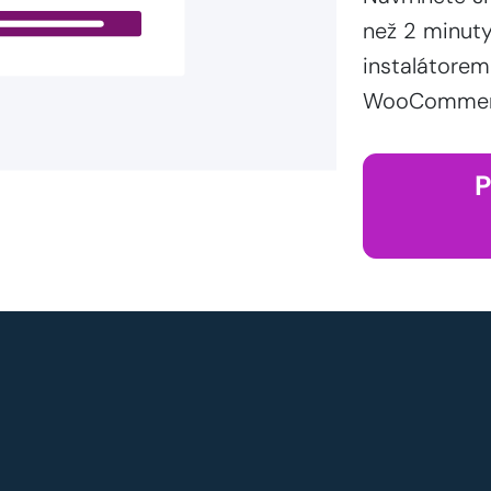
než 2 minut
instalátorem
WooCommerce
P