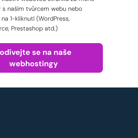
y s naším tvůrcem webu nebo
 na 1-kliknutí (WordPress,
, Prestashop atd.)
odívejte se na naše
webhostingy