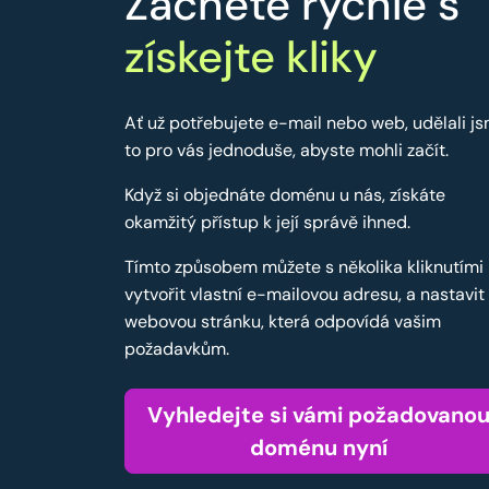
Začněte rychle s
získejte kliky
Ať už potřebujete e-mail nebo web, udělali j
to pro vás jednoduše, abyste mohli začít.
Když si objednáte doménu u nás, získáte
okamžitý přístup k její správě ihned.
Tímto způsobem můžete s několika kliknutími
vytvořit vlastní e-mailovou adresu, a nastavit
webovou stránku, která odpovídá vašim
požadavkům.
Vyhledejte si vámi požadovano
doménu nyní