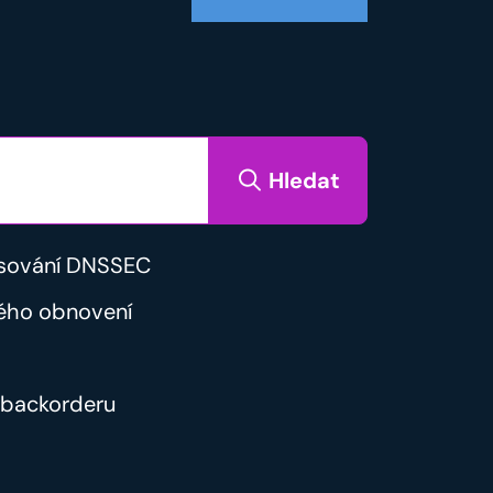
Hledat
sování DNSSEC
ého obnovení
backorderu