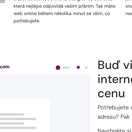
což
která nejlépe odpovídá vašim přáním. Tak máte
sn
web online během několika minut se vším, co
na
potřebujete.
Buď vi
intern
cenu
Potřebujete 
adresu? Pak 
Navrhněte si