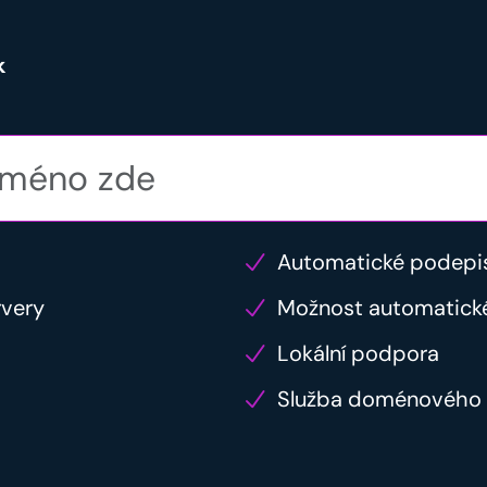
k
Automatické podepi
rvery
Možnost automatick
Lokální podpora
Služba doménového 