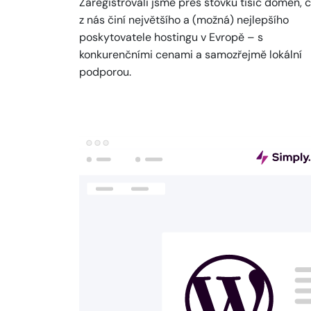
Zaregistrovali jsme přes stovku tisíc domén, 
z nás činí největšího a (možná) nejlepšího
poskytovatele hostingu v Evropě – s
konkurenčními cenami a samozřejmě lokální
podporou.