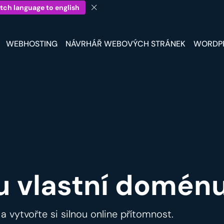
tch language to english
WEBHOSTING
NÁVRHÁŘ WEBOVÝCH STRÁNEK
WORDP
u vlastní doménu
 a vytvořte si silnou online přítomnost.