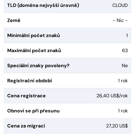
TLD (doména nejvyšší úrovně)
CLOUD
Země
- Nic -
Minimální počet znaků
1
Maximální počet znaků
63
Speciální znaky povoleny?
Ne
Registrační období
1 rok
Cena registrace
26,40 US$/rok
Obnoví se při přesunu
1 rok
Cena za migraci
27,20 US$