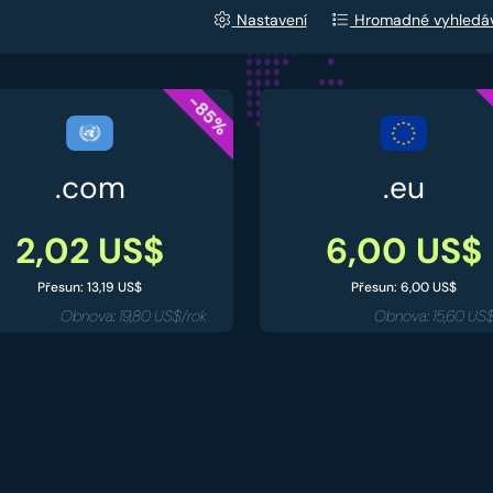
Nastavení
Hromadné vyhledá
-85%
.com
.eu
2,02 US$
6,00 US$
Přesun: 13,19 US$
Přesun: 6,00 US$
Obnova: 19,80 US$/rok
Obnova: 15,60 US$