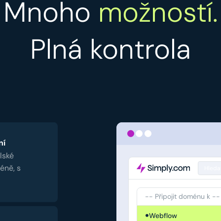
Mnoho
možností.
Plná kontrola
ní
lské
éně, s
Hleda
-- Připojit doménu k --
Webflow