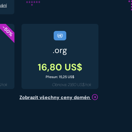
vání
-50%
.org
16,80 US$
Přesun: 15,25 US$
/rok
Obnova: 21,60 US$/rok
Zobrazit všechny ceny domén