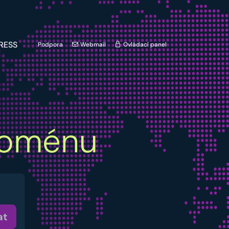
RESS
Podpora
Webmail
Ovládací panel
oménu
at