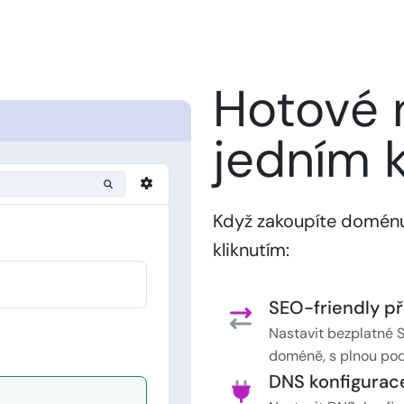
Hotové 
jedním k
Když zakoupíte doménu
kliknutím:
SEO-friendly p
Nastavit bezplatné 
doméně, s plnou po
DNS konfigurac