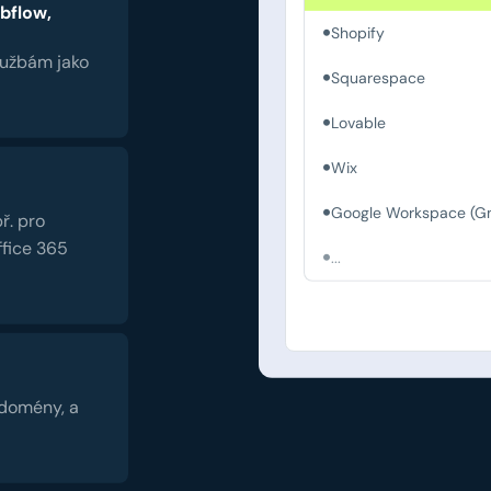
bflow,
Shopify
lužbám jako
Squarespace
Lovable
Wix
Google Workspace (Gm
ř. pro
fice 365
...
 domény, a