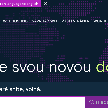
tch language to english
WEBHOSTING
NÁVRHÁŘ WEBOVÝCH STRÁNEK
WORDP
jte svou novou
d
eré sníte, volná.
Hled