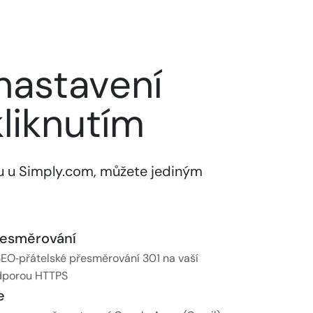
nastavení
liknutím
 u Simply.com, můžete jediným
řesměrování
SEO‑přátelské přesměrování 301 na vaší
dporou HTTPS
e