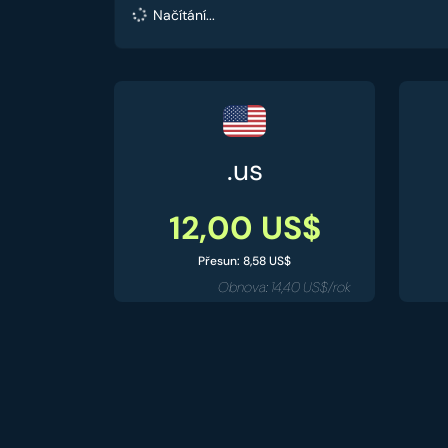
Načítání...
.us
12,00 US$
Přesun: 8,58 US$
Obnova: 14,40 US$/rok